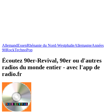
Allemand
Essen
Rhénanie du Nord-Westphalie
Allemagne
Années
90
Rock
Techno
Pop
Écoutez 90er-Revival, 90er ou d'autres
radios du monde entier - avec l'app de
radio.fr