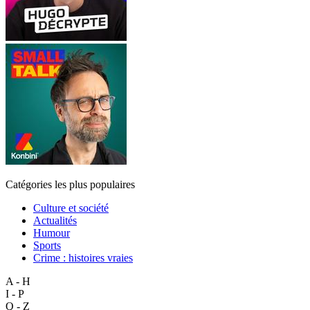
Catégories les plus populaires
Culture et société
Actualités
Humour
Sports
Crime : histoires vraies
A - H
I - P
Q - Z