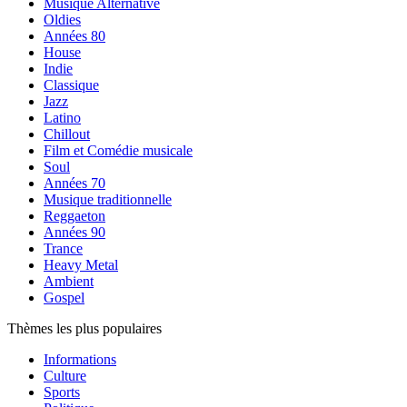
Musique Alternative
Oldies
Années 80
House
Indie
Classique
Jazz
Latino
Chillout
Film et Comédie musicale
Soul
Années 70
Musique traditionnelle
Reggaeton
Années 90
Trance
Heavy Metal
Ambient
Gospel
Thèmes les plus populaires
Informations
Culture
Sports