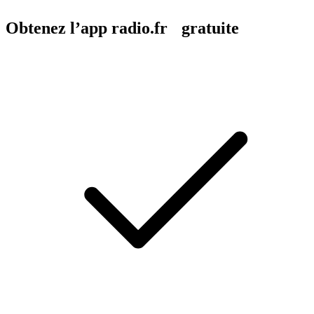
Obtenez l’app radio.fr gratuite