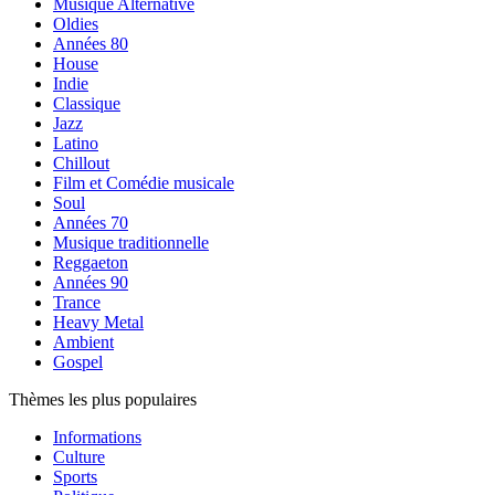
Musique Alternative
Oldies
Années 80
House
Indie
Classique
Jazz
Latino
Chillout
Film et Comédie musicale
Soul
Années 70
Musique traditionnelle
Reggaeton
Années 90
Trance
Heavy Metal
Ambient
Gospel
Thèmes les plus populaires
Informations
Culture
Sports