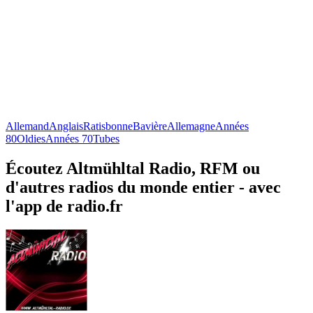
Allemand
Anglais
Ratisbonne
Bavière
Allemagne
Années
80
Oldies
Années 70
Tubes
Écoutez Altmühltal Radio, RFM ou
d'autres radios du monde entier - avec
l'app de radio.fr