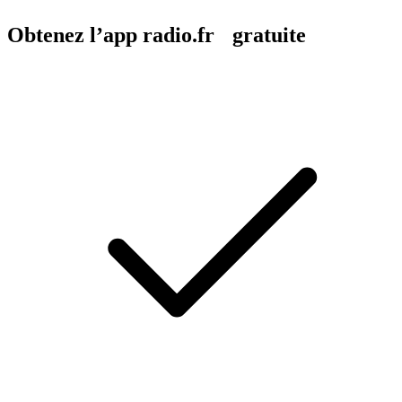
Obtenez l’app radio.fr gratuite