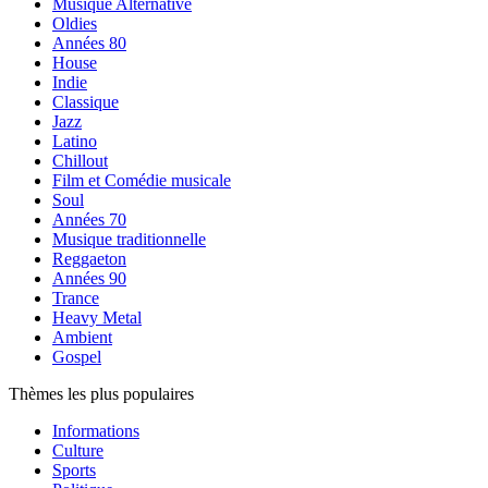
Musique Alternative
Oldies
Années 80
House
Indie
Classique
Jazz
Latino
Chillout
Film et Comédie musicale
Soul
Années 70
Musique traditionnelle
Reggaeton
Années 90
Trance
Heavy Metal
Ambient
Gospel
Thèmes les plus populaires
Informations
Culture
Sports