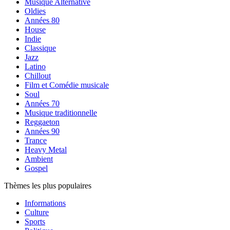
Musique Alternative
Oldies
Années 80
House
Indie
Classique
Jazz
Latino
Chillout
Film et Comédie musicale
Soul
Années 70
Musique traditionnelle
Reggaeton
Années 90
Trance
Heavy Metal
Ambient
Gospel
Thèmes les plus populaires
Informations
Culture
Sports