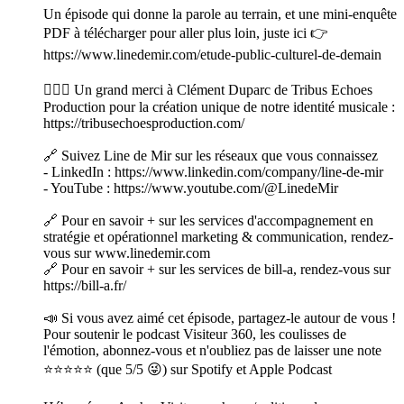
Un épisode qui donne la parole au terrain, et une mini-enquête
PDF à télécharger pour aller plus loin, juste ici 👉
https://www.linedemir.com/etude-public-culturel-de-demain
🙋🏽‍♀️ Un grand merci à Clément Duparc de Tribus Echoes
Production pour la création unique de notre identité musicale :
https://tribusechoesproduction.com/
🔗 Suivez Line de Mir sur les réseaux que vous connaissez
- LinkedIn : https://www.linkedin.com/company/line-de-mir
- YouTube : https://www.youtube.com/@LinedeMir
🔗 Pour en savoir + sur les services d'accompagnement en
stratégie et opérationnel marketing & communication, rendez-
vous sur www.linedemir.com
🔗 Pour en savoir + sur les services de bill-a, rendez-vous sur
https://bill-a.fr/
📣 Si vous avez aimé cet épisode, partagez-le autour de vous !
Pour soutenir le podcast Visiteur 360, les coulisses de
l'émotion, abonnez-vous et n'oubliez pas de laisser une note
⭐⭐⭐⭐⭐ (que 5/5 😜) sur Spotify et Apple Podcast