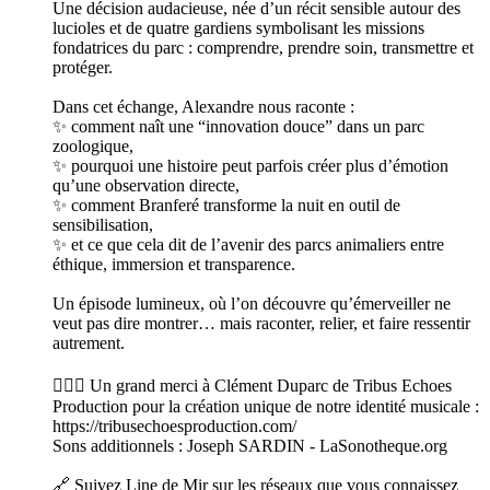
Une décision audacieuse, née d’un récit sensible autour des
lucioles et de quatre gardiens symbolisant les missions
fondatrices du parc : comprendre, prendre soin, transmettre et
protéger.
Dans cet échange, Alexandre nous raconte :
✨ comment naît une “innovation douce” dans un parc
zoologique,
✨ pourquoi une histoire peut parfois créer plus d’émotion
qu’une observation directe,
✨ comment Branferé transforme la nuit en outil de
sensibilisation,
✨ et ce que cela dit de l’avenir des parcs animaliers entre
éthique, immersion et transparence.
Un épisode lumineux, où l’on découvre qu’émerveiller ne
veut pas dire montrer… mais raconter, relier, et faire ressentir
autrement.
🙋🏽‍♀️ Un grand merci à Clément Duparc de Tribus Echoes
Production pour la création unique de notre identité musicale :
https://tribusechoesproduction.com/
Sons additionnels : Joseph SARDIN - LaSonotheque.org
🔗 Suivez Line de Mir sur les réseaux que vous connaissez