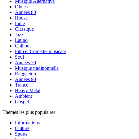
Musique Alternative
Oldies
Années 80
House
Indie
Classique
Jazz
Latino
Chillout
Film et Comédie musicale
Soul
Années 70
Musique traditionnelle
Reggaeton
Années 90
Trance
Heavy Metal
Ambient
Gospel
Thèmes les plus populaires
Informations
Culture
Sports