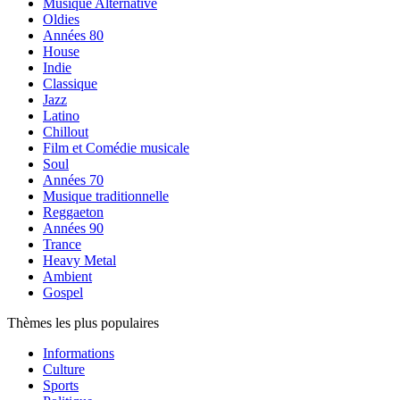
Musique Alternative
Oldies
Années 80
House
Indie
Classique
Jazz
Latino
Chillout
Film et Comédie musicale
Soul
Années 70
Musique traditionnelle
Reggaeton
Années 90
Trance
Heavy Metal
Ambient
Gospel
Thèmes les plus populaires
Informations
Culture
Sports