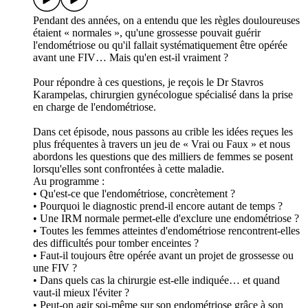
Pendant des années, on a entendu que les règles douloureuses
étaient « normales », qu'une grossesse pouvait guérir
l'endométriose ou qu'il fallait systématiquement être opérée
avant une FIV… Mais qu'en est-il vraiment ?
Pour répondre à ces questions, je reçois le Dr Stavros
Karampelas, chirurgien gynécologue spécialisé dans la prise
en charge de l'endométriose.
Dans cet épisode, nous passons au crible les idées reçues les
plus fréquentes à travers un jeu de « Vrai ou Faux » et nous
abordons les questions que des milliers de femmes se posent
lorsqu'elles sont confrontées à cette maladie.
Au programme :
• Qu'est-ce que l'endométriose, concrètement ?
• Pourquoi le diagnostic prend-il encore autant de temps ?
• Une IRM normale permet-elle d'exclure une endométriose ?
• Toutes les femmes atteintes d'endométriose rencontrent-elles
des difficultés pour tomber enceintes ?
• Faut-il toujours être opérée avant un projet de grossesse ou
une FIV ?
• Dans quels cas la chirurgie est-elle indiquée… et quand
vaut-il mieux l'éviter ?
• Peut-on agir soi-même sur son endométriose grâce à son