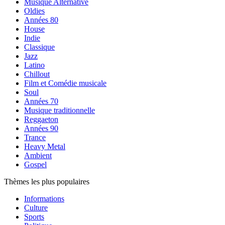
Musique Alternative
Oldies
Années 80
House
Indie
Classique
Jazz
Latino
Chillout
Film et Comédie musicale
Soul
Années 70
Musique traditionnelle
Reggaeton
Années 90
Trance
Heavy Metal
Ambient
Gospel
Thèmes les plus populaires
Informations
Culture
Sports