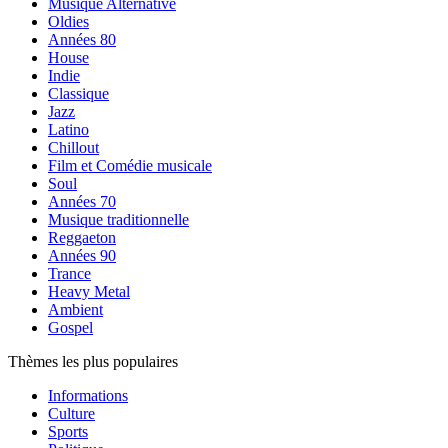
Musique Alternative
Oldies
Années 80
House
Indie
Classique
Jazz
Latino
Chillout
Film et Comédie musicale
Soul
Années 70
Musique traditionnelle
Reggaeton
Années 90
Trance
Heavy Metal
Ambient
Gospel
Thèmes les plus populaires
Informations
Culture
Sports