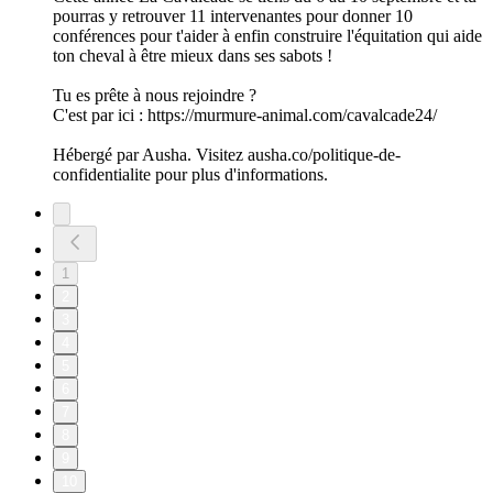
pourras y retrouver 11 intervenantes pour donner 10
conférences pour t'aider à enfin construire l'équitation qui aide
ton cheval à être mieux dans ses sabots !
Tu es prête à nous rejoindre ?
C'est par ici : https://murmure-animal.com/cavalcade24/
Hébergé par Ausha. Visitez ausha.co/politique-de-
confidentialite pour plus d'informations.
1
2
3
4
5
6
7
8
9
10