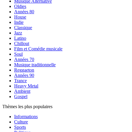
Musique Alternative
Oldies
Années 80
House
Indie
Classique
Jazz
Latino
Chillout
Film et Comédie musicale
Soul
Années 70
Musique traditionnelle
Reggaeton
Années 90
Trance
Heavy Metal
Ambient
Gospel
Thèmes les plus populaires
Informations
Culture
Sports