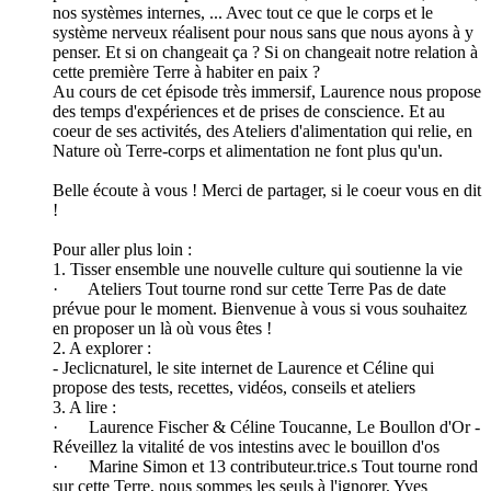
nos systèmes internes, ... Avec tout ce que le corps et le
système nerveux réalisent pour nous sans que nous ayons à y
penser. Et si on changeait ça ? Si on changeait notre relation à
cette première Terre à habiter en paix ?
Au cours de cet épisode très immersif, Laurence nous propose
des temps d'expériences et de prises de conscience. Et au
coeur de ses activités, des Ateliers d'alimentation qui relie, en
Nature où Terre-corps et alimentation ne font plus qu'un.
Belle écoute à vous ! Merci de partager, si le coeur vous en dit
!
Pour aller plus loin :
1. Tisser ensemble une nouvelle culture qui soutienne la vie
· Ateliers Tout tourne rond sur cette Terre Pas de date
prévue pour le moment. Bienvenue à vous si vous souhaitez
en proposer un là où vous êtes !
2. A explorer :
- Jeclicnaturel, le site internet de Laurence et Céline qui
propose des tests, recettes, vidéos, conseils et ateliers
3. A lire :
· Laurence Fischer & Céline Toucanne, Le Boullon d'Or -
Réveillez la vitalité de vos intestins avec le bouillon d'os
· Marine Simon et 13 contributeur.trice.s Tout tourne rond
sur cette Terre, nous sommes les seuls à l'ignorer, Yves