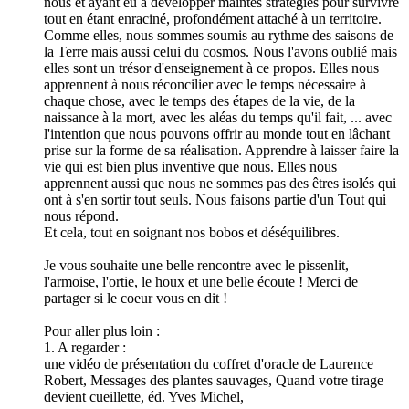
nous et ayant eu à développer maintes stratégies pour survivre
tout en étant enraciné, profondément attaché à un territoire.
Comme elles, nous sommes soumis au rythme des saisons de
la Terre mais aussi celui du cosmos. Nous l'avons oublié mais
elles sont un trésor d'enseignement à ce propos. Elles nous
apprennent à nous réconcilier avec le temps nécessaire à
chaque chose, avec le temps des étapes de la vie, de la
naissance à la mort, avec les aléas du temps qu'il fait, ... avec
l'intention que nous pouvons offrir au monde tout en lâchant
prise sur la forme de sa réalisation. Apprendre à laisser faire la
vie qui est bien plus inventive que nous. Elles nous
apprennent aussi que nous ne sommes pas des êtres isolés qui
ont à s'en sortir tout seuls. Nous faisons partie d'un Tout qui
nous répond.
Et cela, tout en soignant nos bobos et déséquilibres.
Je vous souhaite une belle rencontre avec le pissenlit,
l'armoise, l'ortie, le houx et une belle écoute ! Merci de
partager si le coeur vous en dit !
Pour aller plus loin :
1. A regarder :
une vidéo de présentation du coffret d'oracle de Laurence
Robert, Messages des plantes sauvages, Quand votre tirage
devient cueillette, éd. Yves Michel,