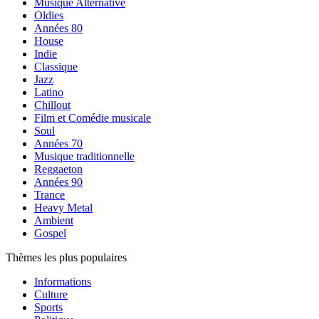
Musique Alternative
Oldies
Années 80
House
Indie
Classique
Jazz
Latino
Chillout
Film et Comédie musicale
Soul
Années 70
Musique traditionnelle
Reggaeton
Années 90
Trance
Heavy Metal
Ambient
Gospel
Thèmes les plus populaires
Informations
Culture
Sports