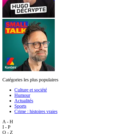
Catégories les plus populaires
Culture et société
Humour
Actualités
Sports
Crime : histoires vraies
A - H
I - P
Q - Z