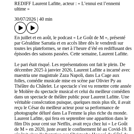
REDIFF Laurent Lafitte, acteur : « L’ennui est l’ennemi
ultime »
30/07/2026
|
40 min
En juillet et en août, le podcast « Le Goût de M », présenté
par Géraldine Sarratia et en accès libre dès le vendredi sur
toutes les plateformes, se met à l’heure d’été en rediffusant des
épisodes des saisons passées. Cette semaine, Laurent Lafitte.
Le pari était risqué. Les représentations ont fait le plein. De
décembre 2025 à janvier 2026, Laurent Lafitte a incarné avec
maestria une magistrale Zaza Napoli, dans La Cage aux
folles, comédie musicale mise en scène par Olivier Py au
Théâtre du Châtelet. Le spectacle s’est vu remettre cette année
le Molière du spectacle musical et celui du meilleur comédien
dans un spectacle de théâtre public pour Laurent Lafitte. Une
véritable consécration puisque, quelques mois plus tôt, il avait
reçu le César du meilleur acteur pour sa performance de
photographe déluré dans La Femme la plus riche du monde.
Laurent Lafitte, qui fera en septembre une apparition dans le
film Dix pour cent sur Netflix, avait reçu chez lui « Le Goût
de M » en 2020, juste avant le confinement lié au Covid-19. Il