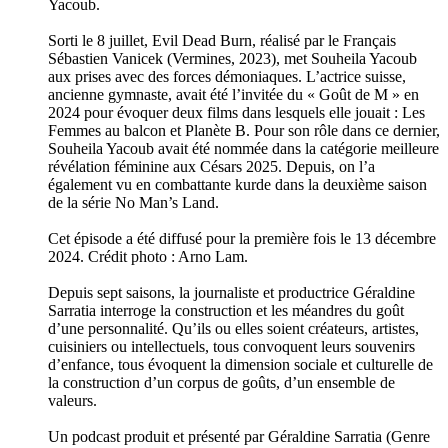
Yacoub.
Sorti le 8 juillet, Evil Dead Burn, réalisé par le Français
Sébastien Vanicek (Vermines, 2023), met Souheila Yacoub
aux prises avec des forces démoniaques. L’actrice suisse,
ancienne gymnaste, avait été l’invitée du « Goût de M » en
2024 pour évoquer deux films dans lesquels elle jouait : Les
Femmes au balcon et Planète B. Pour son rôle dans ce dernier,
Souheila Yacoub avait été nommée dans la catégorie meilleure
révélation féminine aux Césars 2025. Depuis, on l’a
également vu en combattante kurde dans la deuxième saison
de la série No Man’s Land.
Cet épisode a été diffusé pour la première fois le 13 décembre
2024. Crédit photo : Arno Lam.
Depuis sept saisons, la journaliste et productrice Géraldine
Sarratia interroge la construction et les méandres du goût
d’une personnalité. Qu’ils ou elles soient créateurs, artistes,
cuisiniers ou intellectuels, tous convoquent leurs souvenirs
d’enfance, tous évoquent la dimension sociale et culturelle de
la construction d’un corpus de goûts, d’un ensemble de
valeurs.
Un podcast produit et présenté par Géraldine Sarratia (Genre