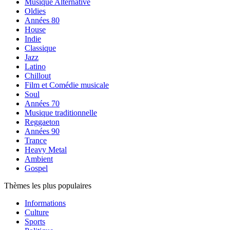
Musique Alternative
Oldies
Années 80
House
Indie
Classique
Jazz
Latino
Chillout
Film et Comédie musicale
Soul
Années 70
Musique traditionnelle
Reggaeton
Années 90
Trance
Heavy Metal
Ambient
Gospel
Thèmes les plus populaires
Informations
Culture
Sports