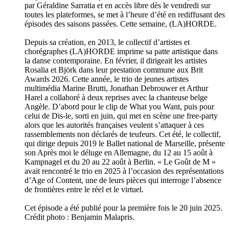
par Géraldine Sarratia et en accès libre dès le vendredi sur
toutes les plateformes, se met à l’heure d’été en rediffusant des
épisodes des saisons passées. Cette semaine, (LA)HORDE.
Depuis sa création, en 2013, le collectif d’artistes et
chorégraphes (LA)HORDE imprime sa patte artistique dans
la danse contemporaine. En février, il dirigeait les artistes
Rosalia et Björk dans leur prestation commune aux Brit
Awards 2026. Cette année, le trio de jeunes artistes
multimédia Marine Brutti, Jonathan Debrouwer et Arthur
Harel a collaboré à deux reprises avec la chanteuse belge
Angèle. D’abord pour le clip de What you Want, puis pour
celui de Dis-le, sorti en juin, qui met en scène une free-party
alors que les autorités françaises veulent s’attaquer à ces
rassemblements non déclarés de teufeurs. Cet été, le collectif,
qui dirige depuis 2019 le Ballet national de Marseille, présente
son Après moi le déluge en Allemagne, du 12 au 15 août à
Kampnagel et du 20 au 22 août à Berlin. « Le Goût de M »
avait rencontré le trio en 2025 à l’occasion des représentations
d’Age of Content, une de leurs pièces qui interroge l’absence
de frontières entre le réel et le virtuel.
Cet épisode a été publié pour la première fois le 20 juin 2025.
Crédit photo : Benjamin Malapris.