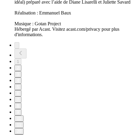
idéal) préparé avec l’aide de Diane Lisarelli et Juliette Savard
Réalisation : Emmanuel Baux
Musique : Gotan Project
Hébergé par Acast. Visitez acast.com/privacy pour plus
d'informations.
1
2
3
4
5
6
7
8
9
10
11
20