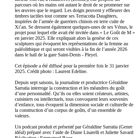
parcours où les mains ont autant le droit de se promener sur
les œuvres que le regard. Les doigts peuvent y effleurer des
timbres tactiles tout comme ses Terracotta Daughters,
inspirées de l’armée de guerriers chinois en terre cuite de
Xi’an. Se dressent également quelques-unes de ses Vénus, le
projet pour lequel elle avait été invitée dans « Le Goût de M »
en janvier 2025. Elle expliquait alors la genèse de ces
sculptures qui évoquent les représentations de la femme au
paléolithique et qui seront visibles à la fin de l’année 2026
dans le hall de la gare Saint-Denis - Pleyel.
Cet épisode a été diffusé pour la première fois le 31 janvier
2025. Crédit photo : Laurent Edeline.
Depuis sept saisons, la journaliste et productrice Géraldine
Sarratia interroge la construction et les méandres du goût
d’une personnalité. Qu’ils ou elles soient créateurs, artistes,
cuisiniers ou intellectuels, tous convoquent leurs souvenirs
d’enfance, tous évoquent la dimension sociale et culturelle de
la construction d’un corpus de goûts, d’un ensemble de
valeurs.
Un podcast produit et présenté par Géraldine Sarratia (Genre
idéal) préparé avec l’aide de Diane Lisarelli et Juliette Savard
Réalisation : Emmanuel Baux