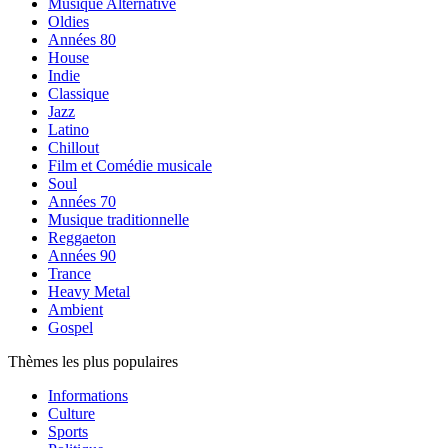
Musique Alternative
Oldies
Années 80
House
Indie
Classique
Jazz
Latino
Chillout
Film et Comédie musicale
Soul
Années 70
Musique traditionnelle
Reggaeton
Années 90
Trance
Heavy Metal
Ambient
Gospel
Thèmes les plus populaires
Informations
Culture
Sports