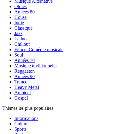
Musique Alternative
Oldies
Années 80
House
Indie
Classique
Jazz
Latino
Chillout
Film et Comédie musicale
Soul
Années 70
Musique traditionnelle
Reggaeton
Années 90
Trance
Heavy Metal
Ambient
Gospel
Thèmes les plus populaires
Informations
Culture
Sports