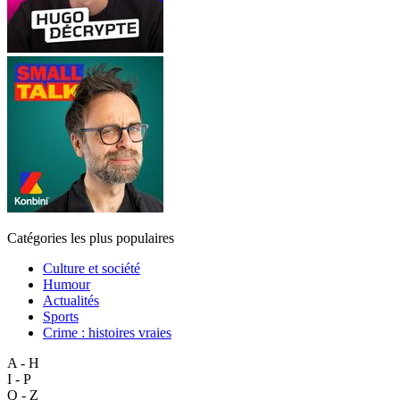
Catégories les plus populaires
Culture et société
Humour
Actualités
Sports
Crime : histoires vraies
A - H
I - P
Q - Z