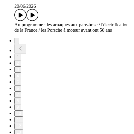
20/06/2026
Au programme : les arnaques aux pare-brise / l'électrification
de la France / les Porsche à moteur avant ont 50 ans
1
2
3
4
5
6
7
8
9
10
11
12
13