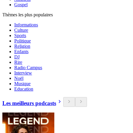
Gospel
Thèmes les plus populaires
Informations
Culture
Sports
Politique
Religion
Enfants
DJ
Rire
Radio Campus
Interview
Noël
Musique
Education
Les meilleurs podcasts