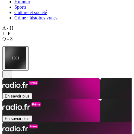
Humour
Sports
Culture et société
Crime : histoires vraies
A - H
I - P
Q - Z
En savoir plus
En savoir plus