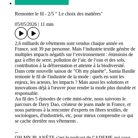
Remonter le fil - 2/5 " Le choix des matières"
05/05/2026
|
11 min
2,6 milliards de vêtements sont vendus chaque année en
France, soit 39 par personne. Mais l‘industrie textile génère de
multiples impacts négatifs sur l‘environnement : émissions de
gaz à effet de serre, pollution de l‘air, de l‘eau et des sols,
contribution à la déforestation et atteinte à la biodiversité.
Dans cette nouvelle saison de "Oh my planète", Samia Basille
remonte le fil de l'industrie de la mode : quels en sont les
enjeux, les acteurs, les impacts ? Mais aussi les solutions et
innovations déjà à l'œuvre pour rendre la mode plus durable et
responsable.
Au fil des 5 épisodes de cette mini-série, nous suivrons le
parcours de Davy Dao, créateur de jeans made in France, et
nous partirons à la rencontre d'experts en fibres textiles, de
sociologues, d'industriels, etc, pour mieux comprendre ce qui
se cache derrière nos vêtements .
--
OH MY PLANÈTE c'est le podcast de l’ADEME qui vous