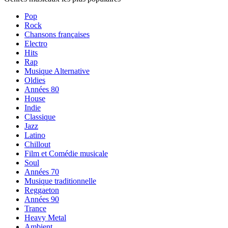
Pop
Rock
Chansons françaises
Electro
Hits
Rap
Musique Alternative
Oldies
Années 80
House
Indie
Classique
Jazz
Latino
Chillout
Film et Comédie musicale
Soul
Années 70
Musique traditionnelle
Reggaeton
Années 90
Trance
Heavy Metal
Ambient