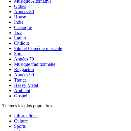
Musique Alternative
Oldies
Années 80
House
Indie
Classique
Jazz
Latino
Chillout
Film et Comédie musicale
Soul
Années 70
Musique traditionnelle
Reggaeton
Années 90
Trance
Heavy Metal
Ambient
Gospel
Thèmes les plus populaires
Informations
Culture
Sports