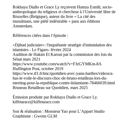
Rokhaya Diallo et Grace Ly reçoivent Hamza Esmili, socio-
anthropologue du religieux et chercheur à l’Université libre de
Bruxelles (Belgique), auteur du livre « La cité des
musulmans, une piété indésirable » paru aux éditions
Amsterdam.
Références citées dans l’épisode :
«Djihad judiciaire»: l'inquiétante stratégie d'intimidation des
islamistes - Le Figaro- février 2024
Audition de Hakim El Karoui par la commission des lois du
Sénat mars 2021
https://www.youtube.com/watch?v=FJzGYMKm-8A
Huffington Post, octobre 2019
https://www.tf1.fr/tmc/quotidien-avec-yann-barthes/videos/a-
bas-le-voile-le-discours-choc-de-bruno-retailleau-lors-du-
meeting-pour-la-republique-contre-lislamisme-78466039.html
Bruneau Retailleau sur Quotidien, mars 2025
Émission produite par Rokhaya Diallo et Grace Ly.
kiffetarace@kiffetarace.com
Son & réalisation : Monsieur Yao pour L’Appart Studio
Graphisme : Gwenn GLM