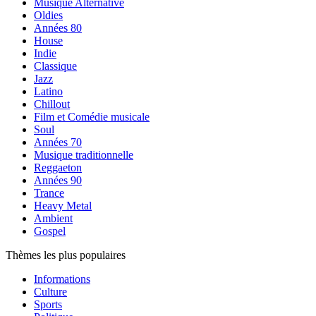
Musique Alternative
Oldies
Années 80
House
Indie
Classique
Jazz
Latino
Chillout
Film et Comédie musicale
Soul
Années 70
Musique traditionnelle
Reggaeton
Années 90
Trance
Heavy Metal
Ambient
Gospel
Thèmes les plus populaires
Informations
Culture
Sports