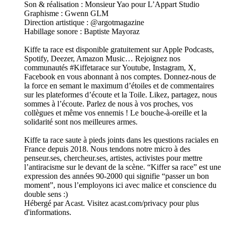
Son & réalisation : Monsieur Yao pour L’Appart Studio
Graphisme : Gwenn GLM
Direction artistique : @argotmagazine
Habillage sonore : Baptiste Mayoraz
Kiffe ta race est disponible gratuitement sur Apple Podcasts,
Spotify, Deezer, Amazon Music… Rejoignez nos
communautés #Kiffetarace sur Youtube, Instagram, X,
Facebook en vous abonnant à nos comptes. Donnez-nous de
la force en semant le maximum d’étoiles et de commentaires
sur les plateformes d’écoute et la Toile. Likez, partagez, nous
sommes à l’écoute. Parlez de nous à vos proches, vos
collègues et même vos ennemis ! Le bouche-à-oreille et la
solidarité sont nos meilleures armes.
Kiffe ta race saute à pieds joints dans les questions raciales en
France depuis 2018. Nous tendons notre micro à des
penseur.ses, chercheur.ses, artistes, activistes pour mettre
l’antiracisme sur le devant de la scène. “Kiffer sa race” est une
expression des années 90-2000 qui signifie “passer un bon
moment”, nous l’employons ici avec malice et conscience du
double sens :)
Hébergé par Acast. Visitez acast.com/privacy pour plus
d'informations.