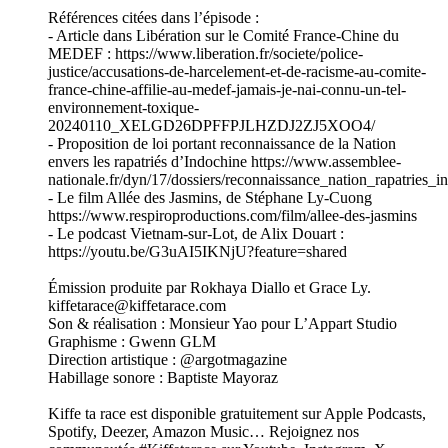
Références citées dans l’épisode :
- Article dans Libération sur le Comité France-Chine du
MEDEF : https://www.liberation.fr/societe/police-
justice/accusations-de-harcelement-et-de-racisme-au-comite-
france-chine-affilie-au-medef-jamais-je-nai-connu-un-tel-
environnement-toxique-
20240110_XELGD26DPFFPJLHZDJ2ZJ5XOO4/
- Proposition de loi portant reconnaissance de la Nation
envers les rapatriés d’Indochine https://www.assemblee-
nationale.fr/dyn/17/dossiers/reconnaissance_nation_rapatries_
- Le film Allée des Jasmins, de Stéphane Ly-Cuong
https://www.respiroproductions.com/film/allee-des-jasmins
- Le podcast Vietnam-sur-Lot, de Alix Douart :
https://youtu.be/G3uAI5IKNjU?feature=shared
Émission produite par Rokhaya Diallo et Grace Ly.
kiffetarace@kiffetarace.com
Son & réalisation : Monsieur Yao pour L’Appart Studio
Graphisme : Gwenn GLM
Direction artistique : @argotmagazine
Habillage sonore : Baptiste Mayoraz
Kiffe ta race est disponible gratuitement sur Apple Podcasts,
Spotify, Deezer, Amazon Music… Rejoignez nos