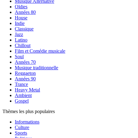
Musique Alternative
Oldies
Années 80
House
Indie
Classique
Jazz
Latino
Chillout
Film et Comédie musicale
Soul
Années 70
Musique traditionnelle
Reggaeton
Années 90
Trance
Heavy Metal
Ambient
Gospel
Thèmes les plus populaires
Informations
Culture
Sports