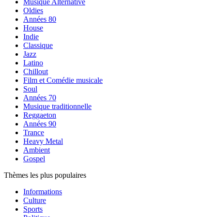
Musique Alternative
Oldies
Années 80
House
Indie
Classique
Jazz
Latino
Chillout
Film et Comédie musicale
Soul
Années 70
Musique traditionnelle
Reggaeton
Années 90
Trance
Heavy Metal
Ambient
Gospel
Thèmes les plus populaires
Informations
Culture
Sports