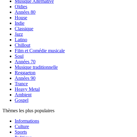
Musique Alternative
Oldies
Années 80
House
Indie
Classique
Jazz
Latino
Chillout
Film et Comédie musicale
Soul
Années 70
Musique traditionnelle
Reggaeton
Années 90
Trance
Heavy Metal
Ambient
Gospel
Thèmes les plus populaires
Informations
Culture
Sports