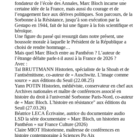
fondateur de l’école des Annales, Marc Bloch incarne une
certaine idée de la France, mais aussi du courage et de
l’engagement face aux dérives politiques. Son parcours, de la
Sorbonne à la Résistance, jusqu’à son exécution par la
Gestapo en 1944, fait de lui une figure à la fois scientifique et
héroïque.
Une figure du passé qui ressurgit dans notre présent, une
boussole morale à laquelle le Président de la République a
choisi de rendre hommage…
Mais quel Marc Bloch entre au Panthéon ? L’auteur de
l’étrange défaite parle-t-il aussi à la France de 2026 ?
Avec :
Tal BRUTTMANN Historien, spécialiste de la Shoah et de
l’antisémitisme, co-auteur de « Auschwitz. L'image comme
source » aux éditions du Seuil (22.08.25)
Yann POTIN Historien, médiéviste, conservateur en chef aux
Archives nationales et maître de conférences associé en
histoire du droit à l'université Sorbonne Paris-Nord, co-auteur
de « Marc Bloch. L'histoire en résistance" aux éditions du
Seuil (27.03.26)
Béatrice LECA Écrivaine, autrice du documentaire audio
LSD la série documentaire « Marc Bloch, un historien au
Panthéon » sur France Culture (2026)
Claire MIOT Historienne, maîtresse de conférences en
histoire contemporaine à Sciences Po Aix