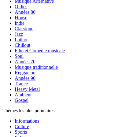
Musique Alternative
Oldies
Années 80
House
Indie
Classique
Jazz
Latino
Chillout
Film et Comédie musicale
Soul
Années 70
Musique traditionnelle
Reggaeton
Années 90
Trance
Heavy Metal
Ambient
Gospel
Thèmes les plus populaires
Informations
Culture
Sports