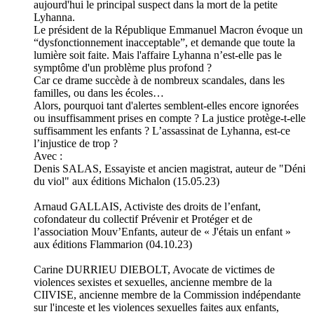
aujourd'hui le principal suspect dans la mort de la petite
Lyhanna.
Le président de la République Emmanuel Macron évoque un
“dysfonctionnement inacceptable”, et demande que toute la
lumière soit faite. Mais l'affaire Lyhanna n’est-elle pas le
symptôme d'un problème plus profond ?
Car ce drame succède à de nombreux scandales, dans les
familles, ou dans les écoles…
Alors, pourquoi tant d'alertes semblent-elles encore ignorées
ou insuffisamment prises en compte ? La justice protège-t-elle
suffisamment les enfants ? L’assassinat de Lyhanna, est-ce
l’injustice de trop ?
Avec :
Denis SALAS, Essayiste et ancien magistrat, auteur de "Déni
du viol" aux éditions Michalon (15.05.23)
Arnaud GALLAIS, Activiste des droits de l’enfant,
cofondateur du collectif Prévenir et Protéger et de
l’association Mouv’Enfants, auteur de « J'étais un enfant »
aux éditions Flammarion (04.10.23)
Carine DURRIEU DIEBOLT, Avocate de victimes de
violences sexistes et sexuelles, ancienne membre de la
CIIVISE, ancienne membre de la Commission indépendante
sur l'inceste et les violences sexuelles faites aux enfants,