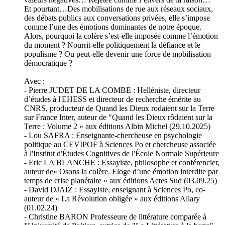
Et pourtant…Des mobilisations de rue aux réseaux sociaux,
des débats publics aux conversations privées, elle s’impose
comme l’une des émotions dominantes de notre époque.
Alors, pourquoi la colère s’est-elle imposée comme l’émotion
du moment ? Nourrit-elle politiquement la défiance et le
populisme ? Ou peut-elle devenir une force de mobilisation
démocratique ?
Avec :
- Pierre JUDET DE LA COMBE : Helléniste, directeur
d’études à l'EHESS et directeur de recherche émérite au
CNRS, producteur de Quand les Dieux rodaient sur la Terre
sur France Inter, auteur de "Quand les Dieux rôdaient sur la
Terre : Volume 2 » aux éditions Albin Michel (29.10.2025)
- Lou SAFRA : Enseignante-chercheuse en psychologie
politique au CEVIPOF à Sciences Po et chercheuse associée
à l'Institut d'Études Cognitives de l'École Normale Supérieure
- Eric LA BLANCHE : Essayiste, philosophe et conférencier,
auteur de« Osons la colère. Eloge d’une émotion interdite par
temps de crise planétaire » aux éditions Actes Sud (03.09.25)
- David DJAÏZ : Essayiste, enseignant à Sciences Po, co-
auteur de « La Révolution obligée » aux éditions Allary
(01.02.24)
- Christine BARON Professeure de littérature comparée à