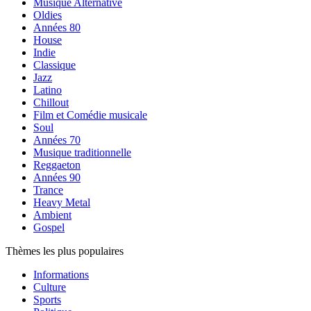
Musique Alternative
Oldies
Années 80
House
Indie
Classique
Jazz
Latino
Chillout
Film et Comédie musicale
Soul
Années 70
Musique traditionnelle
Reggaeton
Années 90
Trance
Heavy Metal
Ambient
Gospel
Thèmes les plus populaires
Informations
Culture
Sports