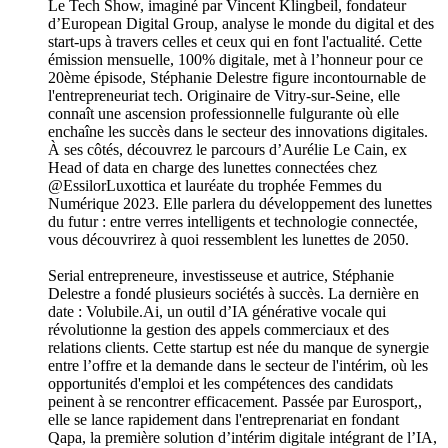
Le Tech Show, imaginé par Vincent Klingbeil, fondateur
d’European Digital Group, analyse le monde du digital et des
start-ups à travers celles et ceux qui en font l'actualité. Cette
émission mensuelle, 100% digitale, met à l’honneur pour ce
20ème épisode, Stéphanie Delestre figure incontournable de
l'entrepreneuriat tech. Originaire de Vitry-sur-Seine, elle
connaît une ascension professionnelle fulgurante où elle
enchaîne les succès dans le secteur des innovations digitales.
À ses côtés, découvrez le parcours d’Aurélie Le Cain, ex
Head of data en charge des lunettes connectées chez
@EssilorLuxottica et lauréate du trophée Femmes du
Numérique 2023. Elle parlera du développement des lunettes
du futur : entre verres intelligents et technologie connectée,
vous découvrirez à quoi ressemblent les lunettes de 2050.
Serial entrepreneure, investisseuse et autrice, Stéphanie
Delestre a fondé plusieurs sociétés à succès. La dernière en
date : Volubile.Ai, un outil d’IA générative vocale qui
révolutionne la gestion des appels commerciaux et des
relations clients. Cette startup est née du manque de synergie
entre l’offre et la demande dans le secteur de l'intérim, où les
opportunités d'emploi et les compétences des candidats
peinent à se rencontrer efficacement. Passée par Eurosport,,
elle se lance rapidement dans l'entreprenariat en fondant
Qapa, la première solution d’intérim digitale intégrant de l’IA,