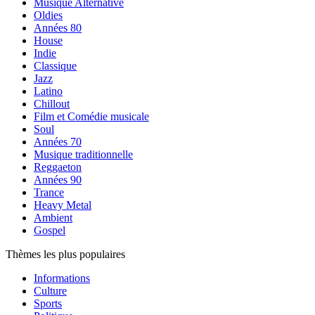
Musique Alternative
Oldies
Années 80
House
Indie
Classique
Jazz
Latino
Chillout
Film et Comédie musicale
Soul
Années 70
Musique traditionnelle
Reggaeton
Années 90
Trance
Heavy Metal
Ambient
Gospel
Thèmes les plus populaires
Informations
Culture
Sports