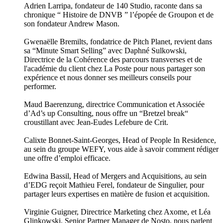
Adrien Larripa, fondateur de 140 Studio, raconte dans sa
chronique “ Histoire de DNVB ” l’épopée de Groupon et de
son fondateur Andrew Mason.
Gwenaëlle Bremilts, fondatrice de Pitch Planet, revient dans
sa “Minute Smart Selling” avec Daphné Sulkowski,
Directrice de la Cohérence des parcours transverses et de
l'académie du client chez La Poste pour nous partager son
expérience et nous donner ses meilleurs conseils pour
performer.
Maud Baerenzung, directrice Communication et Associée
d’Ad’s up Consulting, nous offre un “Bretzel break“
croustillant avec Jean-Eudes Lefebure de Crit.
Calixte Bonnet-Saint-Georges, Head of People In Residence,
au sein du groupe WEFY, vous aide à savoir comment rédiger
une offre d’emploi efficace.
Edwina Bassil, Head of Mergers and Acquisitions, au sein
d’EDG reçoit Mathieu Ferel, fondateur de Singulier, pour
partager leurs expertises en matière de fusion et acquisition.
Virginie Guigner, Directrice Marketing chez Axome, et Léa
Glinkowski, Senior Partner Manager de Nosto, nous parlent