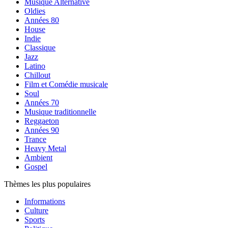
Musique Alternative
Oldies
Années 80
House
Indie
Classique
Jazz
Latino
Chillout
Film et Comédie musicale
Soul
Années 70
Musique traditionnelle
Reggaeton
Années 90
Trance
Heavy Metal
Ambient
Gospel
Thèmes les plus populaires
Informations
Culture
Sports