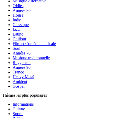
Musique Alternative
Oldies
Années 80
House
Indie
Classique
Jazz
Latino
Chillout
Film et Comédie musicale
Soul
Années 70
Musique traditionnelle
Reggaeton
Années 90
Trance
Heavy Metal
Ambient
Gospel
Thèmes les plus populaires
Informations
Culture
Sports