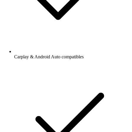
Ajout de radios et podcasts en favoris