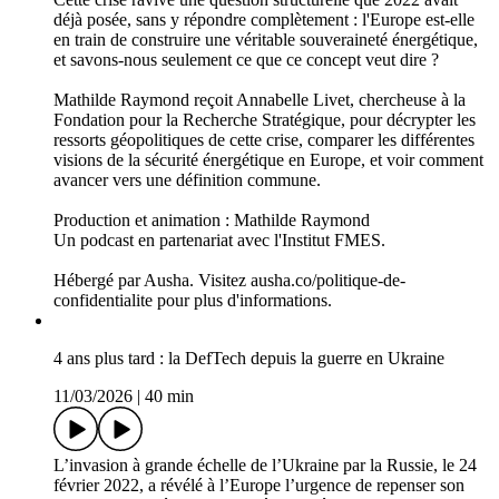
Crise énergétique, mieux vaut être souverain ou autonome ?
08/04/2026
|
44 min
Au moment de l'enregistrement de cet épisode, le monde fait
face à l'une des perturbations énergétiques les plus graves
depuis des décennies : le détroit d'Ormuz est de facto fermé, la
production de GNL du Qatar interrompue, et les marchés du
gaz et du pétrole s'emballent.
Cette crise ravive une question structurelle que 2022 avait
déjà posée, sans y répondre complètement : l'Europe est-elle
en train de construire une véritable souveraineté énergétique,
et savons-nous seulement ce que ce concept veut dire ?
Mathilde Raymond reçoit Annabelle Livet, chercheuse à la
Fondation pour la Recherche Stratégique, pour décrypter les
ressorts géopolitiques de cette crise, comparer les différentes