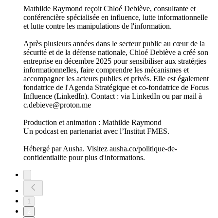
La Course fête son anniversaire !
03/02/2026
|
23 min
La Course fête sa première année ! Pour marquer cet
anniversaire, nous vous proposons un épisode inédit où les
rôles sont inversés : Brice Delamare reçoit Mathilde
Raymond, créatrice et productrice du podcast, pour lever le
voile sur les coulisses du projet, ses ambitions, et les
enseignements tirés de cette première année d’aventure.
Merci pour votre écoute fidèle cette année. A très vite pour de
nouveaux épisodes !
Production et animation : Mathilde Raymond
Un podcast en partenariat avec l’Institut FMES.
Hébergé par Ausha. Visitez ausha.co/politique-de-
confidentialite pour plus d'informations.