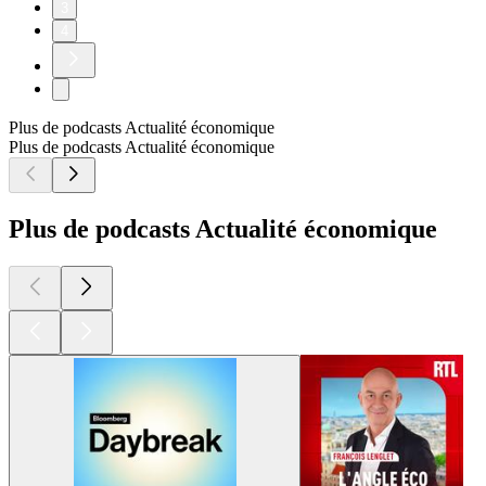
Economie de l’attention : Quand la désinformation devient
rentable
21/01/2026
|
39 min
Le temps d’attention est devenu une ressource exploitable
pour servir des stratégies de puissance – mais pas seulement.
Dans un environnement numérique saturé, la désinformation
s’impose comme un outil rentable, capable de déstabiliser les
entreprises et de fragiliser les institutions.
Mathilde Raymond reçoit Chloé Debiève, consultante et
conférencière spécialisée en influence, lutte informationnelle
et lutte contre les manipulations de l'information.
Après plusieurs années dans le secteur public au cœur de la