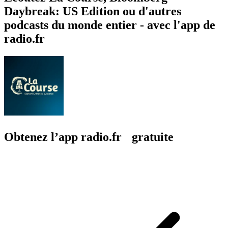
À propos de La Course
L’économie constitue un champ d’affrontement aussi efficace que
l’action militaire. La Course vous aide à comprendre pourquoi et
comment. À travers des discussions approfondies autour d’experts et
de praticiens, nous explorerons ensemble les enjeux
géoéconomiques qui façonnent les rapports de force mondiaux et
redéfinissent les contours de la souveraineté. Un rendez-vous
mensuel au cœur de cette nouvelle forme de lutte stratégique. 🎧
Lancé en janvier 2025, La Course est un podcast produit et animé
par Mathilde Raymond en partenariat avec la Fondation
méditerranéenne pour la recherche stratégique (FMES). Hébergé par
Ausha. Visitez ausha.co/fr/politique-de-confidentialite pour plus
d'informations.
Site web du podcast