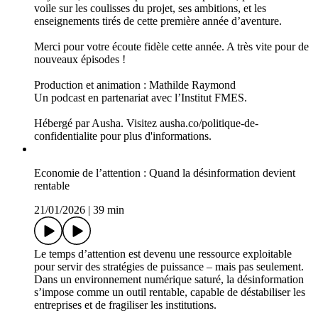
L’invasion à grande échelle de l’Ukraine par la Russie, le 24
février 2022, a révélé à l’Europe l’urgence de repenser son
autonomie stratégique en matière de défense. Depuis, la
DefTech, portée par des start-ups innovantes sur les segments
technologiques les plus avancés, est en pleine ébullition.
Mathilde Raymond reçoit Arnaud Valli, responsable des
affaires publiques chez COMAND AI, start up spécialisée en
logiciels d'IA pour le Contrôle et le Commandement
d'opérations militaires.
Production et animation : Mathilde Raymond
Un podcast en partenariat avec l’Institut FMES.
Hébergé par Ausha. Visitez ausha.co/politique-de-
confidentialite pour plus d'informations.