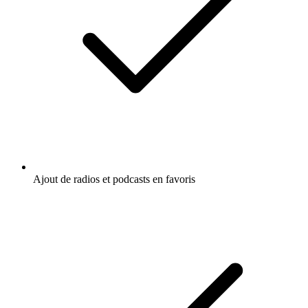
Actualité économique
Actualités
Écoutez La Course, Bloomberg
Daybreak: US Edition ou d'autres
podcasts du monde entier - avec l'app de
radio.fr