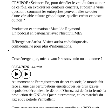
celles qui ont clairement défini qui, dans leur organigramme,
est responsable de l'anticiper et de le gérer.
C'est dans ce contexte qu'émerge un nouveau titre dans les
grandes entreprises : le Chief Geopolitical Officer, ou CGO.
Mais de quoi parle-t-on exactement ? Un vrai nouveau métier
incontournable, ou un effet de mode condamné à disparaître ?
La Course reçoit Florent Parmentier, secrétaire général du
CEVIPOF / Sciences Po, pour démêler le vrai du faux autour
de ce rôle, en explorer les contours concrets, et poser la vraie
question : comment les entreprises peuvent-elles se doter
d'une véritable culture géopolitique, qu'elles créent ce poste
ou non ?
Production et animation : Mathilde Raymond
Un podcast en partenariat avec l'Institut FMES.
Hébergé par Ausha. Visitez ausha.co/politique-de-
confidentialite pour plus d'informations.