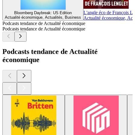
sécurité et de la défense nationale, Chloé Debiève a créé son
entreprise en décembre 2025 pour sensibiliser aux stratégies
informationnelles, faire comprendre les mécanismes et
accompagner les acteurs publics et privés. Elle est également
fondatrice de l'Agenda Stratégique et co-fondatrice de Focus
Influence (LinkedIn). Contact : via LinkedIn ou par mail à
c.debieve@proton.me
Production et animation : Mathilde Raymond
Un podcast en partenariat avec l’Institut FMES.
Hébergé par Ausha. Visitez ausha.co/politique-de-
confidentialite pour plus d'informations.
1
2
3
4