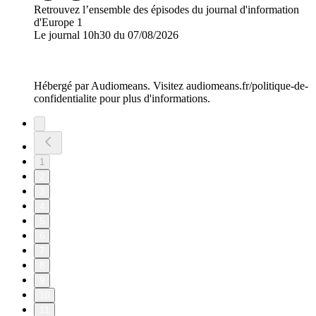
Retrouvez l’ensemble des épisodes du journal d'information
d'Europe 1
Le journal 10h30 du 07/08/2026
Hébergé par Audiomeans. Visitez audiomeans.fr/politique-de-
confidentialite pour plus d'informations.
1
2
3
4
5
6
7
8
9
10
11