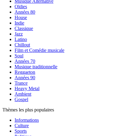
Musique Alternative
Oldies
Années 80
House
Indie
Classique
Jazz
Latino
Chillout
Film et Comédie musicale
Soul
Années 70
Musique traditionnelle
Reggaeton
Années 90
Trance
Heavy Metal
Ambient
Gospel
Thèmes les plus populaires
Informations
Culture
Sports