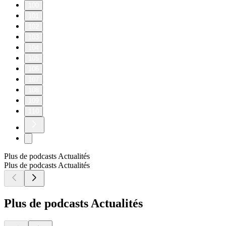
📣 #4 Dégât des eaux — que faire, qui appeler, et surtout : qui
paie ?
29/07/2026
|
21 min
[SPONSORISÉ] Éclaboussé par un dégât des eaux ? Julie de
Luko by Allianz Direct t’aide à y voir plus clair, tandis que
Dominique partage le cas bien réel vécu par sa fille dans un
logement meublé.
Hébergé par Audion. Visitez
https://www.audion.fm/fr/privacy-policy pour plus
d’informations.
1
2