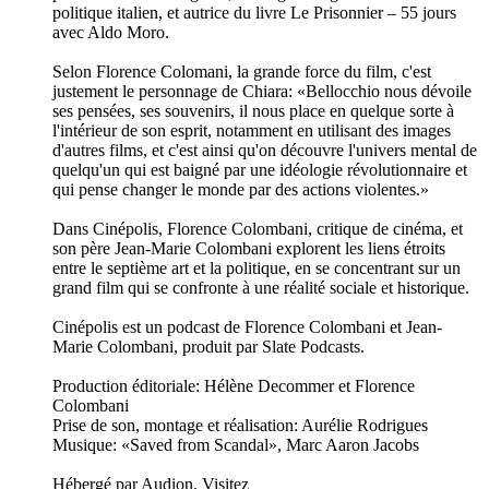
Alpes, vers l'Italie, avec le film Buongiorno, notte (2003), de
Marco Bellocchio.
Buongiorno, notte retrace les cinquante-cinq jours de la
séquestration d'Aldo Moro, président de la Démocratie
chrétienne (DC), enlevé puis assassiné en mai 1978. Cet
enlèvement est montré dans le film du point de vue d'une
membre des Brigades rouges, Chiara (Maya Sansa), inspirée
par Anna Laura Braghetti, ex-brigadiste geôlière du leader
politique italien, et autrice du livre Le Prisonnier – 55 jours
avec Aldo Moro.
Selon Florence Colomani, la grande force du film, c'est
justement le personnage de Chiara: «Bellocchio nous dévoile
ses pensées, ses souvenirs, il nous place en quelque sorte à
l'intérieur de son esprit, notamment en utilisant des images
d'autres films, et c'est ainsi qu'on découvre l'univers mental de
quelqu'un qui est baigné par une idéologie révolutionnaire et
qui pense changer le monde par des actions violentes.»
Dans Cinépolis, Florence Colombani, critique de cinéma, et
son père Jean-Marie Colombani explorent les liens étroits
entre le septième art et la politique, en se concentrant sur un
grand film qui se confronte à une réalité sociale et historique.