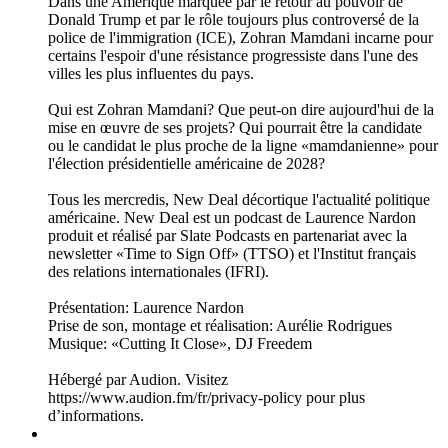
05/08/2026
|
26 min
Cette semaine dans New Deal, Laurence Nardon accueille
Tristan Cabello, auteur de La victoire de Zohran Mamdani à
New York – Un laboratoire pour la gauche, paru le 11 février
2026 aux Éditions Textuel. Spécialiste des États-Unis, il
enseigne l'histoire américaine et la théorie critique à
l'université Johns-Hopkins (Baltimore, Maryland).
Figure montante de la gauche états-unienne, Zohran Mamdani
est le nouveau maire de New York depuis le 1er janvier 2026.
Il appartient au courant très progressiste du Parti démocrate,
proche des Socialistes démocrates d'Amérique (Democratic
Socialists of America), le parti de Bernie Sanders ou encore
d'Alexandria Ocasio-Cortez.
Dans une Amérique marquée par le retour au pouvoir de
Donald Trump et par le rôle toujours plus controversé de la
police de l'immigration (ICE), Zohran Mamdani incarne pour
certains l'espoir d'une résistance progressiste dans l'une des
villes les plus influentes du pays.
Qui est Zohran Mamdani? Que peut-on dire aujourd'hui de la