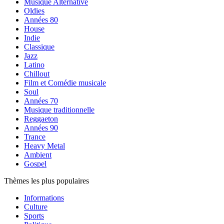
Musique Alternative
Oldies
Années 80
House
Indie
Classique
Jazz
Latino
Chillout
Film et Comédie musicale
Soul
Années 70
Musique traditionnelle
Reggaeton
Années 90
Trance
Heavy Metal
Ambient
Gospel
Thèmes les plus populaires
Informations
Culture
Sports