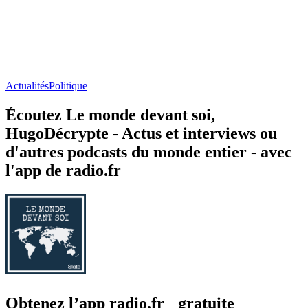
C'est arrivé demain - Frédéric Taddeï
Actualités
À propos de Le monde devant soi
À propos de Le monde devant soi
À propos de Le monde devant soi
«Le monde devant soi», c’est votre rendez-vous politique plusieurs
fois par semaine:Le mardi, Jean-Marie Colombani livre son édito
politique sur l’actualité intérieure française;Le mercredi, place à
«New Deal» pour suivre l'actualité politique américaine, avec
Laurence Nardon, chercheuse à l'IFRI et spécialiste des USA, et
Romain Dessal, fondateur de TTSO.Le vendredi, Hélène
Decommer, Jean-Marie Colombani et Alain Frachon décryptent
l'actualité internationale;Et tous les quinze jours, retrouvez une
interview pour mieux comprendre les enjeux contemporains, en
France comme à l’étrangerProduction éditoriale et présentation:
Hélène Decommer et Marie AgassantMontage et réalisation: Aurélie
Rodrigues Hébergé par Audion. Visitez