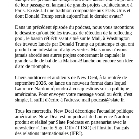
Dans Cinépolis, Florence Colombani, critique de cinéma, et
son père Jean-Marie Colombani explorent les liens étroits
entre le septième art et la politique, en se concentrant sur un
grand film qui se confronte à une réalité sociale et historique.
Cinépolis est un podcast de Florence Colombani et Jean-
Marie Colombani, produit par Slate Podcasts.
Production éditoriale: Hélène Decommer et Florence
Colombani
Prise de son, montage et réalisation: Aurélie Rodrigues
Musique: «Saved from Scandal», Marc Aaron Jacobs
Hébergé par Audion. Visitez
https://www.audion.fm/fr/privacy-policy pour plus
d’informations.