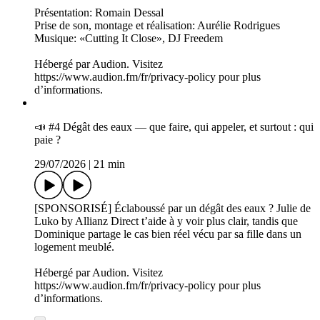
Les présidents bâtisseurs: de George Washington à Donald
Trump
29/07/2026
|
16 min
Pour ce deuxième épisode hors-série de l'été de New Deal, on
parle des présidents américains bâtisseurs à Washington. On
sait que les présidents français ont aimé laisser une empreinte
de leur passage en lançant de grands projets architecturaux à
Paris. Existe-t-il une tradition comparable aux États-Unis et
dont Donald Trump serait aujourd'hui le dernier avatar?
Dans un précédent épisode du podcast, nous vous racontions
le désastre qu'ont été les travaux de réfection de la reflecting
pool, le bassin réfléchissant situé sur le Mall, à Washington –
des travaux lancés par Donald Trump au printemps et qui ont
produit une infestation d'algues vertes. Mais nous n'avons
jamais abordé ses autres projets concernant la capitale: la
grande salle de bal de la Maison-Blanche ou encore son idée
d'arc de triomphe.
Chers auditrices et auditeurs de New Deal, à la rentrée de