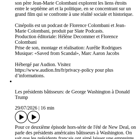
«L'Inconnu de la Grande Arche»: «Quand le rêve d'un artiste
se brise sur la cohabitation politique»
31/07/2026
|
36 min
Pour ce troisième épisode de Cinépolis, plongée dans la
France des années 1980 et les arcanes de la Mitterrandie, une
époque marquée par le début des grands chantiers
présidentiels parisiens, et le choc inédit d'une première
cohabitation avec L'Inconnu de la Grande Arche, réalisé par
Stéphane Demoustier.
L'Inconnu de la Grande Arche retrace le destin méconnu et la
trajectoire contrariée de Johan Otto von Spreckelsen,
l'architecte danois sélectionné à la surprise générale en 1983
par François Mitterrand pour concevoir l'arche de la Défense.
Porté par Michel Fau dans le rôle du président souverain et
Xavier Dolan en conseiller culturel, le film explore avec ironie
et réalisme la collision inévitable entre la vision pure d'un
artiste et les contraintes implacables du pouvoir politique
français.