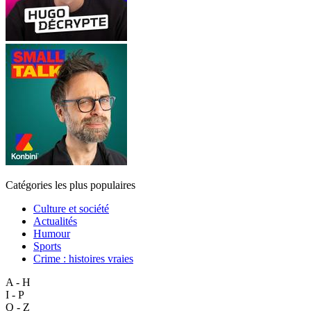
Catégories les plus populaires
Culture et société
Actualités
Humour
Sports
Crime : histoires vraies
A - H
I - P
Q - Z