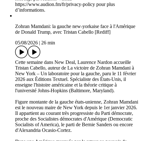
Cinépolis est un podcast de Florence Colombani et Jean-
Marie Colombani, produit par Slate Podcasts.
Production éditoriale: Hélène Decommer et Florence
Colombani
Prise de son, montage et réalisation: Aurélie Rodrigues
Musique: «Saved from Scandal», Marc Aaron Jacobs
Hébergé par Audion. Visitez
https://www.audion.fm/fr/privacy-policy pour plus
d’informations.
Zohran Mamdani: la gauche new-yorkaise face à l'Amérique
de Donald Trump, avec Tristan Cabello [Rediff]