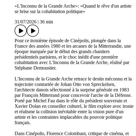
mise en œuvre de ses projets? Qui pourrait être la candidate
ou le candidat le plus proche de la ligne «mamdanienne» pour
l'élection présidentielle américaine de 2028?
Tous les mercredis, New Deal décortique l'actualité politique
américaine. New Deal est un podcast de Laurence Nardon
produit et réalisé par Slate Podcasts en partenariat avec la
newsletter «Time to Sign Off» (TTSO) et l'Institut français
des relations internationales (IFRI).
Présentation: Laurence Nardon
Prise de son, montage et réalisation: Aurélie Rodrigues
Musique: «Cutting It Close», DJ Freedem
Hébergé par Audion. Visitez
https://www.audion.fm/fr/privacy-policy pour plus
d’informations.