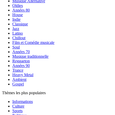
Musique Alternative
Oldies
Années 80
House
Indie
Classique
Jazz
Latino
Chillout
Film et Comédie musicale
Soul
Années 70
Musique traditionnelle
Reggaeton
Années 90
Trance
Heavy Metal
Ambient
Gospel
Thèmes les plus populaires
Informations
Culture
Sports