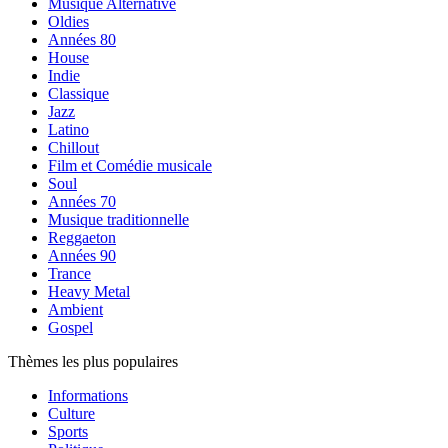
Musique Alternative
Oldies
Années 80
House
Indie
Classique
Jazz
Latino
Chillout
Film et Comédie musicale
Soul
Années 70
Musique traditionnelle
Reggaeton
Années 90
Trance
Heavy Metal
Ambient
Gospel
Thèmes les plus populaires
Informations
Culture
Sports