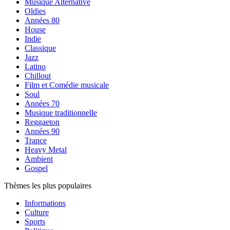
Musique Alternative
Oldies
Années 80
House
Indie
Classique
Jazz
Latino
Chillout
Film et Comédie musicale
Soul
Années 70
Musique traditionnelle
Reggaeton
Années 90
Trance
Heavy Metal
Ambient
Gospel
Thèmes les plus populaires
Informations
Culture
Sports