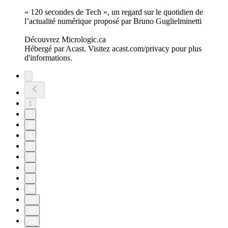
« 120 secondes de Tech », un regard sur le quotidien de
l’actualité numérique proposé par Bruno Guglielminetti
Découvrez Micrologic.ca
Hébergé par Acast. Visitez acast.com/privacy pour plus
d'informations.
1
2
3
4
5
6
7
8
9
10
11
20