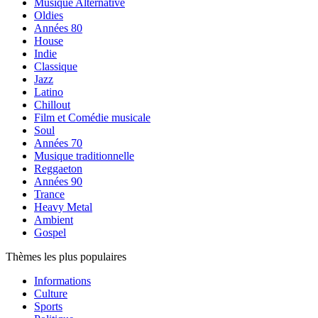
Musique Alternative
Oldies
Années 80
House
Indie
Classique
Jazz
Latino
Chillout
Film et Comédie musicale
Soul
Années 70
Musique traditionnelle
Reggaeton
Années 90
Trance
Heavy Metal
Ambient
Gospel
Thèmes les plus populaires
Informations
Culture
Sports