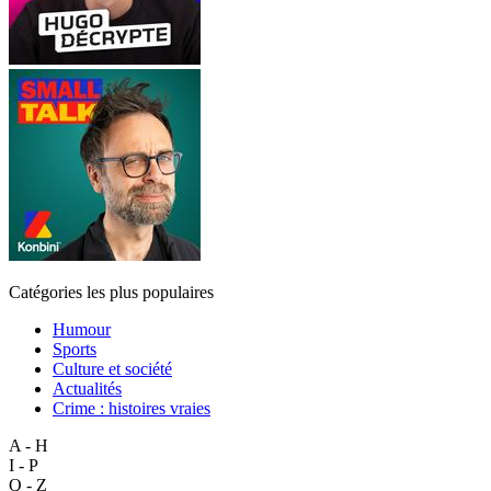
Catégories les plus populaires
Humour
Sports
Culture et société
Actualités
Crime : histoires vraies
A - H
I - P
Q - Z