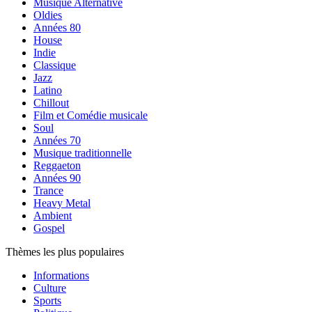
Musique Alternative
Oldies
Années 80
House
Indie
Classique
Jazz
Latino
Chillout
Film et Comédie musicale
Soul
Années 70
Musique traditionnelle
Reggaeton
Années 90
Trance
Heavy Metal
Ambient
Gospel
Thèmes les plus populaires
Informations
Culture
Sports