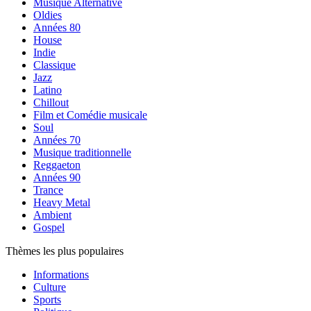
Musique Alternative
Oldies
Années 80
House
Indie
Classique
Jazz
Latino
Chillout
Film et Comédie musicale
Soul
Années 70
Musique traditionnelle
Reggaeton
Années 90
Trance
Heavy Metal
Ambient
Gospel
Thèmes les plus populaires
Informations
Culture
Sports