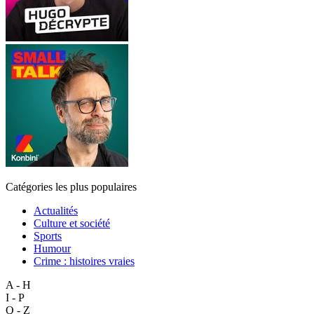
Catégories les plus populaires
Actualités
Culture et société
Sports
Humour
Crime : histoires vraies
A - H
I - P
Q - Z