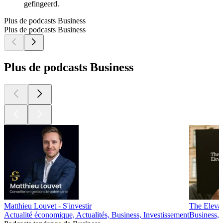
gefingeerd.
Plus de podcasts Business
Plus de podcasts Business
Plus de podcasts Business
Matthieu Louvet - S'investir
The Eleva
Actualité économique, Actualités, Business, Investissement
Business, 