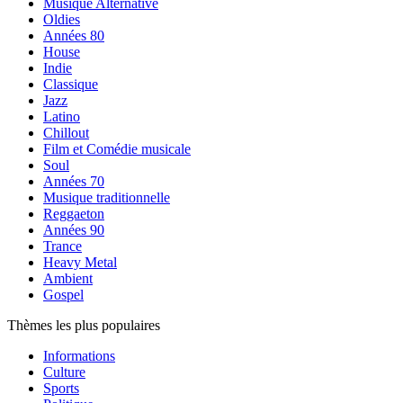
Musique Alternative
Oldies
Années 80
House
Indie
Classique
Jazz
Latino
Chillout
Film et Comédie musicale
Soul
Années 70
Musique traditionnelle
Reggaeton
Années 90
Trance
Heavy Metal
Ambient
Gospel
Thèmes les plus populaires
Informations
Culture
Sports