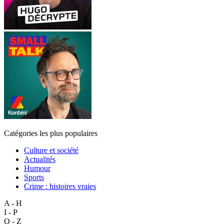
Catégories les plus populaires
Culture et société
Actualités
Humour
Sports
Crime : histoires vraies
A - H
I - P
Q - Z