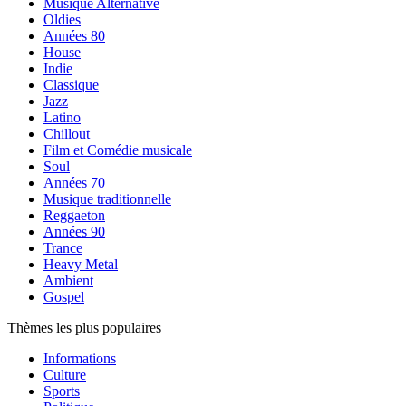
Musique Alternative
Oldies
Années 80
House
Indie
Classique
Jazz
Latino
Chillout
Film et Comédie musicale
Soul
Années 70
Musique traditionnelle
Reggaeton
Années 90
Trance
Heavy Metal
Ambient
Gospel
Thèmes les plus populaires
Informations
Culture
Sports