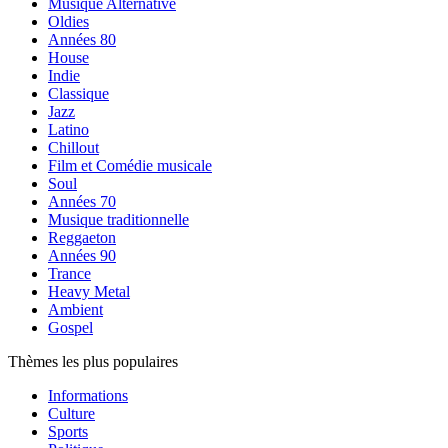
Musique Alternative
Oldies
Années 80
House
Indie
Classique
Jazz
Latino
Chillout
Film et Comédie musicale
Soul
Années 70
Musique traditionnelle
Reggaeton
Années 90
Trance
Heavy Metal
Ambient
Gospel
Thèmes les plus populaires
Informations
Culture
Sports