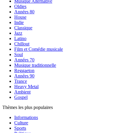
Musique Alternative
Oldies
Années 80
House
Indie
Classique
Jazz
Latino
Chillout
Film et Comédie musicale
Soul
Années 70
Musique traditionnelle
Reggaeton
Années 90
Trance
Heavy Metal
Ambient
Gospel
Thèmes les plus populaires
Informations
Culture
Sports