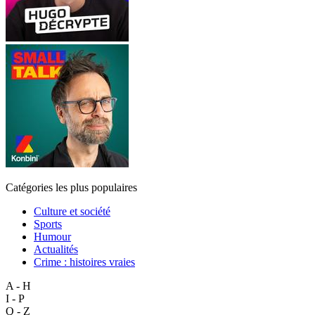
Catégories les plus populaires
Culture et société
Sports
Humour
Actualités
Crime : histoires vraies
A - H
I - P
Q - Z