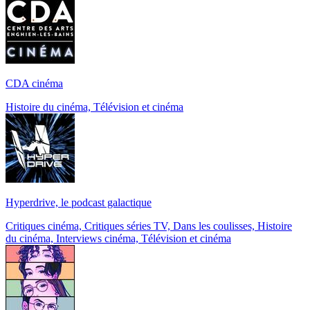
CDA cinéma
Histoire du cinéma, Télévision et cinéma
Hyperdrive, le podcast galactique
Critiques cinéma, Critiques séries TV, Dans les coulisses, Histoire
du cinéma, Interviews cinéma, Télévision et cinéma