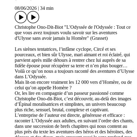
08/06/2026
|
34 min
Christophe Ono-Dit-Biot "L'Odyssée de l'Odyssée : Tout ce
que vous avez toujours voulu savoir sur les aventures
d'Ulysse sans avoir jamais lu Homère" (Grasset)
Les sirènes tentatrices, l’infâme cyclope, Circé et ses
pourceaux, et bien sûr Ulysse, mari aimant et roi éclairé, qui
parvient après mille détours à rentrer chez lui auprès de sa
fidèle épouse pour récupérer sa terre et n’en plus bouger…
Voilà ce qu’on nous a toujours raconté des aventures d’Ulysse
dans L’Odyssée.
Mais lit-on encore vraiment les 12 000 vers d’Homère, ou de
celui qu’on appelle Homère ?
Or, les lire en compagnie d’un passeur passionné comme
Christophe Ono-dit-Biot, c’est découvrir, au-delà des images
d’Épinal moralisatrices et simplistes, un univers beaucoup
plus riche, sensuel, brutal, complexe et captivant.
L’entreprise de l’auteur est directe, généreuse et efficace :
raconter L’Odyssée aux adultes, en suivant l’ordre des chants,
dans une succession de brefs chapitres qui nous content au
plus près du texte les aventures des héros et des héroïnes, des