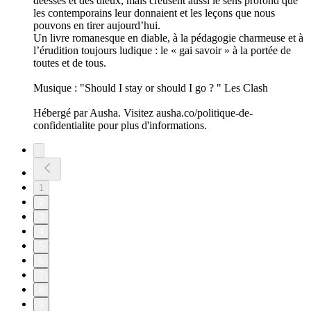
déesses et des dieux, mais creusent aussi le sens profond que
les contemporains leur donnaient et les leçons que nous
pouvons en tirer aujourd’hui.
Un livre romanesque en diable, à la pédagogie charmeuse et à
l’érudition toujours ludique : le « gai savoir » à la portée de
toutes et de tous.
Musique : "Should I stay or should I go ? " Les Clash
Hébergé par Ausha. Visitez ausha.co/politique-de-
confidentialite pour plus d'informations.
1
2
3
4
5
6
7
8
9