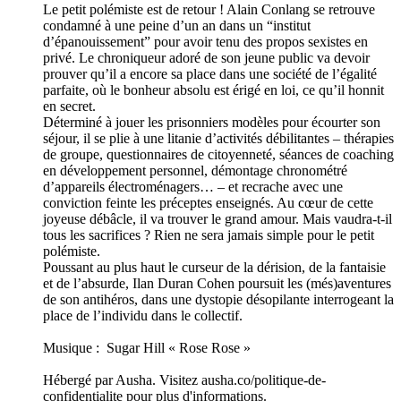
Le petit polémiste est de retour ! Alain Conlang se retrouve
condamné à une peine d’un an dans un “institut
d’épanouissement” pour avoir tenu des propos sexistes en
privé. Le chroniqueur adoré de son jeune public va devoir
prouver qu’il a encore sa place dans une société de l’égalité
parfaite, où le bonheur absolu est érigé en loi, ce qu’il honnit
en secret.
Déterminé à jouer les prisonniers modèles pour écourter son
séjour, il se plie à une litanie d’activités débilitantes – thérapies
de groupe, questionnaires de citoyenneté, séances de coaching
en développement personnel, démontage chronométré
d’appareils électro­ménagers… – et recrache avec une
conviction feinte les préceptes enseignés. Au cœur de cette
joyeuse débâcle, il va trouver le grand amour. Mais vaudra-­t-­il
tous les sacrifices ? Rien ne sera jamais simple pour le petit
polémiste.
Poussant au plus haut le curseur de la dérision, de la fantaisie
et de l’absurde, Ilan Duran Cohen poursuit les (més)aventures
de son antihéros, dans une dystopie désopilante interrogeant la
place de l’individu dans le collectif.
Musique : Sugar Hill « Rose Rose »
Hébergé par Ausha. Visitez ausha.co/politique-de-
confidentialite pour plus d'informations.