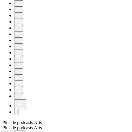
10
11
20
30
40
47
48
49
50
51
52
53
54
55
56
57
Plus de podcasts Arts
Plus de podcasts Arts