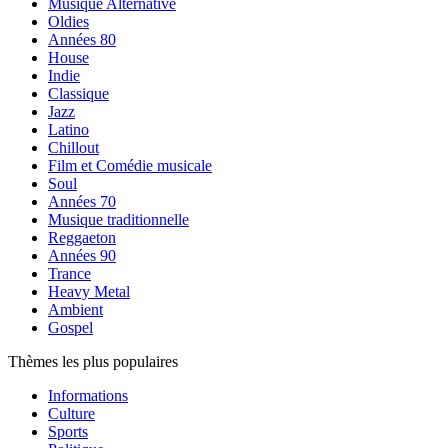
Musique Alternative
Oldies
Années 80
House
Indie
Classique
Jazz
Latino
Chillout
Film et Comédie musicale
Soul
Années 70
Musique traditionnelle
Reggaeton
Années 90
Trance
Heavy Metal
Ambient
Gospel
Thèmes les plus populaires
Informations
Culture
Sports