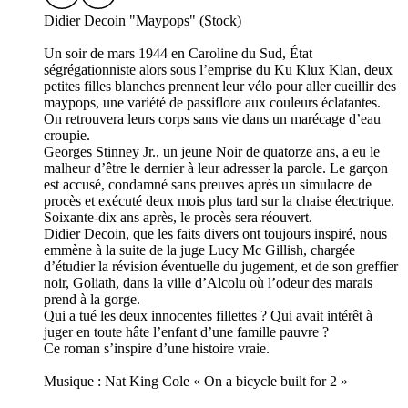
Didier Decoin "Maypops" (Stock)
Un soir de mars 1944 en Caroline du Sud, État
ségrégationniste alors sous l’emprise du Ku Klux Klan, deux
petites filles blanches prennent leur vélo pour aller cueillir des
maypops, une variété de passiflore aux couleurs éclatantes.
On retrouvera leurs corps sans vie dans un marécage d’eau
croupie.
Georges Stinney Jr., un jeune Noir de quatorze ans, a eu le
malheur d’être le dernier à leur adresser la parole. Le garçon
est accusé, condamné sans preuves après un simulacre de
procès et exécuté deux mois plus tard sur la chaise électrique.
Soixante-dix ans après, le procès sera réouvert.
Didier Decoin, que les faits divers ont toujours inspiré, nous
emmène à la suite de la juge Lucy Mc Gillish, chargée
d’étudier la révision éventuelle du jugement, et de son greffier
noir, Goliath, dans la ville d’Alcolu où l’odeur des marais
prend à la gorge.
Qui a tué les deux innocentes fillettes ? Qui avait intérêt à
juger en toute hâte l’enfant d’une famille pauvre ?
Ce roman s’inspire d’une histoire vraie.
Musique : Nat King Cole « On a bicycle built for 2 »