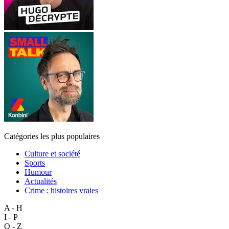
Catégories les plus populaires
Culture et société
Sports
Humour
Actualités
Crime : histoires vraies
A - H
I - P
Q - Z