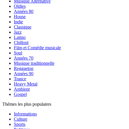
Musique Alternative
Oldies
Années 80
House
Indie
Classique
Jazz
Latino
Chillout
Film et Comédie musicale
Soul
Années 70
Musique traditionnelle
Reggaeton
Années 90
Trance
Heavy Metal
Ambient
Gospel
Thèmes les plus populaires
Informations
Culture
Sports