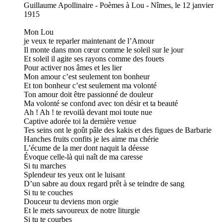
Guillaume Apollinaire - Poèmes à Lou - Nîmes, le 12 janvier
1915
Mon Lou
je veux te reparler maintenant de l’Amour
Il monte dans mon cœur comme le soleil sur le jour
Et soleil il agite ses rayons comme des fouets
Pour activer nos âmes et les lier
Mon amour c’est seulement ton bonheur
Et ton bonheur c’est seulement ma volonté
Ton amour doit être passionné de douleur
Ma volonté se confond avec ton désir et ta beauté
Ah ! Ah ! te revoilà devant moi toute nue
Captive adorée toi la dernière venue
Tes seins ont le goût pâle des kakis et des figues de Barbarie
Hanches fruits confits je les aime ma chérie
L’écume de la mer dont naquit la déesse
Évoque celle-là qui naît de ma caresse
Si tu marches
Splendeur tes yeux ont le luisant
D’un sabre au doux regard prêt à se teindre de sang
Si tu te couches
Douceur tu deviens mon orgie
Et le mets savoureux de notre liturgie
Si tu te courbes