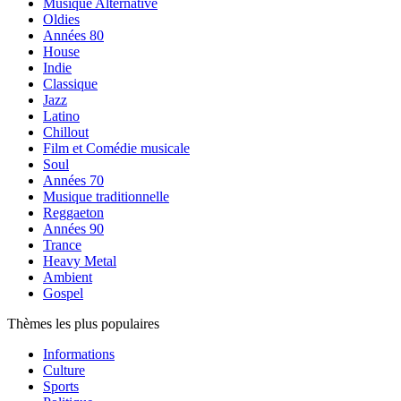
Musique Alternative
Oldies
Années 80
House
Indie
Classique
Jazz
Latino
Chillout
Film et Comédie musicale
Soul
Années 70
Musique traditionnelle
Reggaeton
Années 90
Trance
Heavy Metal
Ambient
Gospel
Thèmes les plus populaires
Informations
Culture
Sports