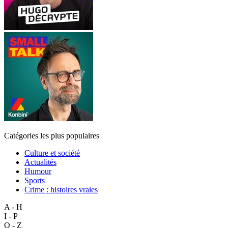
Catégories les plus populaires
Culture et société
Actualités
Humour
Sports
Crime : histoires vraies
A - H
I - P
Q - Z