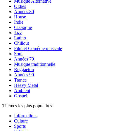
Musique Alternative
Oldies
Années 80
House
Indie
Classique
Jazz
Latino
Chillout
Film et Comédie musicale
Soul
Années 70
Musique traditionnelle
Reggaeton
Années 90
Trance
Heavy Metal
Ambient
Gospel
Thèmes les plus populaires
Informations
Culture
Sports