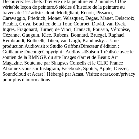
Découvrez les chefs-d’œuvre de la peinture en 2 minutes ! Une
véritable leçon de peinture.6 siècles d’histoire de la peinture au
travers de 112 artistes dont :Modigliani, Renoir, Pissarro,
Caravaggio, Friedrich, Monet, Velasquez, Degas, Manet, Delacroix,
Picabia, Goya, Boucher, de la Tour, Courbet, David, van Eyck,
Ingres, Fragonard, Turner, de Vinci, Cranach, Poussin, Véronèse,
Cézanne, Gauguin, Klee, Rubens, Bonnard, Bruegel, Raphael,
Rembrandt, Botticelli, Titien, van Gogh, Kandinsky… Une
production Audiovisit x Studio GriffonsDirecteur d'édition :
Guillaume DucongéCopyright : AudiovisitSaison 1 réalisée avec le
soutien de la RMNGP, du site Images d'art et de Beaux Art
Magazine. Soutenue par Sinapses Conseils et le CLIC France
Abonnez-vous sur Instagram, Facebook, Spotify, Apple, Deezer,
Soundcloud et Acast ! Hébergé par Acast. Visitez acast.com/privacy
pour plus d'informations.
Site web du podcast