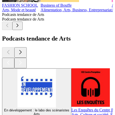
FASHION SCHOOL
Business of Bouffe
A
Arts, Mode et beauté
Alimentation, Arts, Business, Entreprenariat
A
Podcasts tendance de Arts
Podcasts tendance de Arts
Podcasts tendance de Arts
Les Enquêtes du Centre 
En développement : le labo des scénaristes
Arts
Arts, Culture et société, É