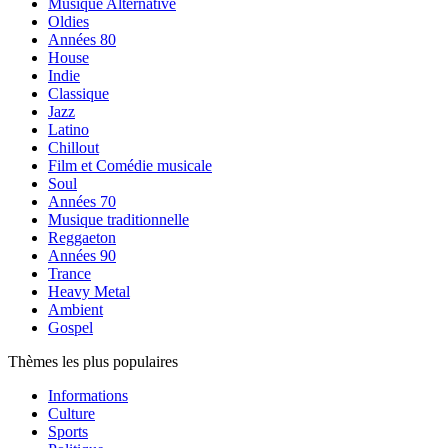
Musique Alternative
Oldies
Années 80
House
Indie
Classique
Jazz
Latino
Chillout
Film et Comédie musicale
Soul
Années 70
Musique traditionnelle
Reggaeton
Années 90
Trance
Heavy Metal
Ambient
Gospel
Thèmes les plus populaires
Informations
Culture
Sports