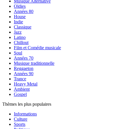
Musique Alternative
Oldies
Années 80
House
Indie
Classique
Jazz
Latino
Chillout
Film et Comédie musicale
Soul
Années 70
Musique traditionnelle
Reggaeton
Années 90
Trance
Heavy Metal
Ambient
Gospel
Thèmes les plus populaires
Informations
Culture
Sports