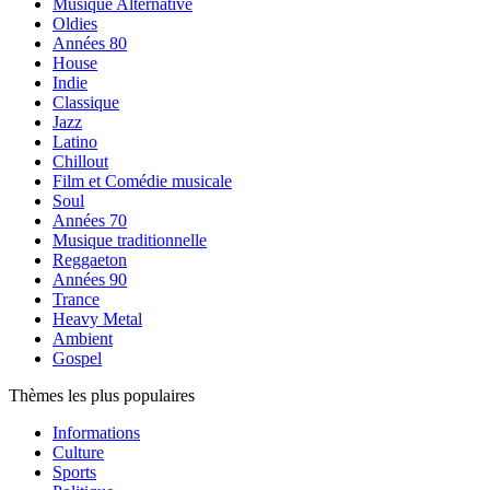
Musique Alternative
Oldies
Années 80
House
Indie
Classique
Jazz
Latino
Chillout
Film et Comédie musicale
Soul
Années 70
Musique traditionnelle
Reggaeton
Années 90
Trance
Heavy Metal
Ambient
Gospel
Thèmes les plus populaires
Informations
Culture
Sports