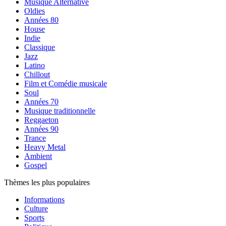
Musique Alternative
Oldies
Années 80
House
Indie
Classique
Jazz
Latino
Chillout
Film et Comédie musicale
Soul
Années 70
Musique traditionnelle
Reggaeton
Années 90
Trance
Heavy Metal
Ambient
Gospel
Thèmes les plus populaires
Informations
Culture
Sports