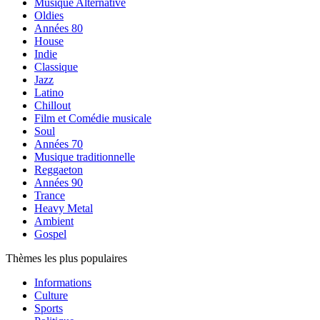
Musique Alternative
Oldies
Années 80
House
Indie
Classique
Jazz
Latino
Chillout
Film et Comédie musicale
Soul
Années 70
Musique traditionnelle
Reggaeton
Années 90
Trance
Heavy Metal
Ambient
Gospel
Thèmes les plus populaires
Informations
Culture
Sports