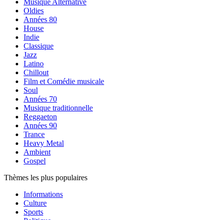
Musique Alternative
Oldies
Années 80
House
Indie
Classique
Jazz
Latino
Chillout
Film et Comédie musicale
Soul
Années 70
Musique traditionnelle
Reggaeton
Années 90
Trance
Heavy Metal
Ambient
Gospel
Thèmes les plus populaires
Informations
Culture
Sports