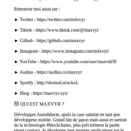
Retrouver moi aussi sur :
► Twitter - https://twitter.com/m4xvyr
► Tiktok - https://www.tiktok.com/@maxvyr
► Github - https://github.com/maxvyr
► Instagram - https://www.instagram.com/m4xvyr/
► YouTube - https://www.youtube.com/user/maxvid30
► Audius - https://audius.co/maxvyr
► Spotify : http://shorturl.at/ackoL
► Blog - https://maxvyr.xyz/
😼 QUI EST MAXVYR ?
Développer Autodidacte, après la case salariat en tant que
développeur mobile. Grand fan de japon mais aussi et surtout
de la technologie #blockchains, plus précisément la partie
smart contract. Je développe mes propres applications sur le