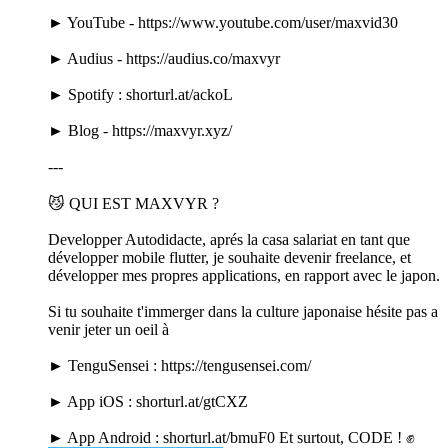
► YouTube - https://www.youtube.com/user/maxvid30
► Audius - https://audius.co/maxvyr
► Spotify : shorturl.at/ackoL
► Blog - https://maxvyr.xyz/
---
😼 QUI EST MAXVYR ?
Developper Autodidacte, aprés la casa salariat en tant que
développer mobile flutter, je souhaite devenir freelance, et
développer mes propres applications, en rapport avec le japon.
Si tu souhaite t'immerger dans la culture japonaise hésite pas a
venir jeter un oeil à
► TenguSensei : https://tengusensei.com/
► App iOS : shorturl.at/gtCXZ
► App Android : shorturl.at/bmuF0 Et surtout, CODE ! ✊