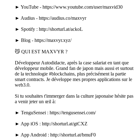
► YouTube - https://www.youtube.com/user/maxvid30
► Audius - https://audius.co/maxvyr
► Spotify : http://shorturl.at/ackoL
► Blog - https://maxvyr.xyz/
😼 QUI EST MAXVYR ?
Développeur Autodidacte, après la case salariat en tant que
développeur mobile. Grand fan de japon mais aussi et surtout
de la technologie #blockchains, plus précisément la partie
smart contracts. Je développe mes propres applications sur le
web3.0.
Si tu souhaites t'immerger dans la culture japonaise hésite pas
a venir jeter un œil à:
► TenguSensei : https://tengusensei.com/
► App iOS : http://shorturl.at/gtCXZ
► App Android : http://shorturl.at/bmuF0