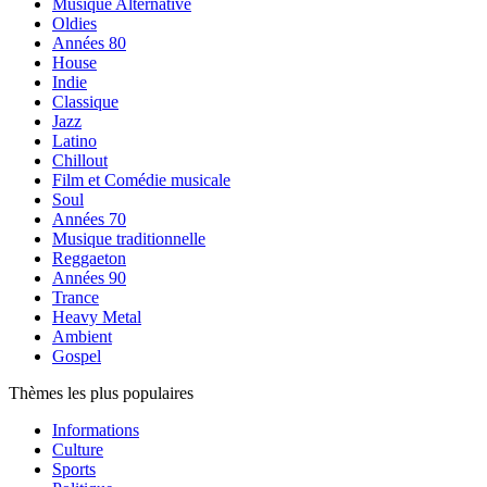
Musique Alternative
Oldies
Années 80
House
Indie
Classique
Jazz
Latino
Chillout
Film et Comédie musicale
Soul
Années 70
Musique traditionnelle
Reggaeton
Années 90
Trance
Heavy Metal
Ambient
Gospel
Thèmes les plus populaires
Informations
Culture
Sports