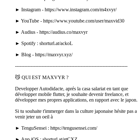
► Instagram - https://www.instagram.com/m4xvyr/
► YouTube - https://www.youtube.com/user/maxvid30
► Audius - https://audius.co/maxvyr
► Spotify : shorturl.at/ackoL
► Blog - https://maxvyr.xyz/
------------------------------------------------------------------------
😼 QUI EST MAXVYR ?
Developper Autodidacte, aprés la casa salariat en tant que
développer mobile flutter, je souhaite devenir freelance, et
développer mes propres applications, en rapport avec le japon.
Si tu souhaite t'immerger dans la culture japonaise hésite pas a
venir jeter un oeil à
► TenguSensei : https://tengusensei.com/
► App iOS : shorturl.at/gtCXZ