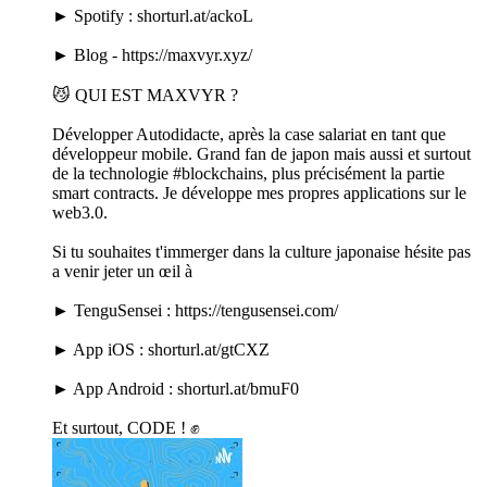
► Spotify : shorturl.at/ackoL
► Blog - https://maxvyr.xyz/
😼 QUI EST MAXVYR ?
Développer Autodidacte, après la case salariat en tant que
développeur mobile. Grand fan de japon mais aussi et surtout
de la technologie #blockchains, plus précisément la partie
smart contracts. Je développe mes propres applications sur le
web3.0.
Si tu souhaites t'immerger dans la culture japonaise hésite pas
a venir jeter un œil à
► TenguSensei : https://tengusensei.com/
► App iOS : shorturl.at/gtCXZ
► App Android : shorturl.at/bmuF0
Et surtout, CODE ! ✊