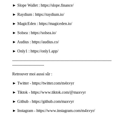
► Slope Wallet : https://slope.finance/
► Raydium : https://raydium.io/
► MagicEden : https://magiceden.io/
► Solsea : https://solsea.io/
► Audius : https://audius.co/
► Only1 : https://only1.app/
------------------------------------------------------------------------------
-------------------------
Retrouver moi aussi sûr :
► Twitter - https://twitter.com/m4xvyr
► Tiktok - https://www.tiktok.com/@maxvyr
► Github - https://github.com/maxvyr
► Instagram - https://www.instagram.com/m4xvyr/