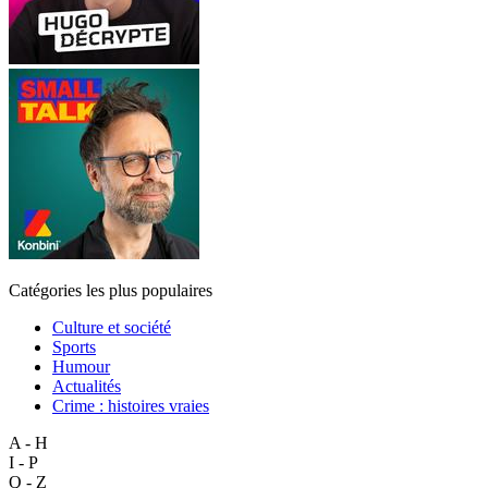
Catégories les plus populaires
Culture et société
Sports
Humour
Actualités
Crime : histoires vraies
A - H
I - P
Q - Z