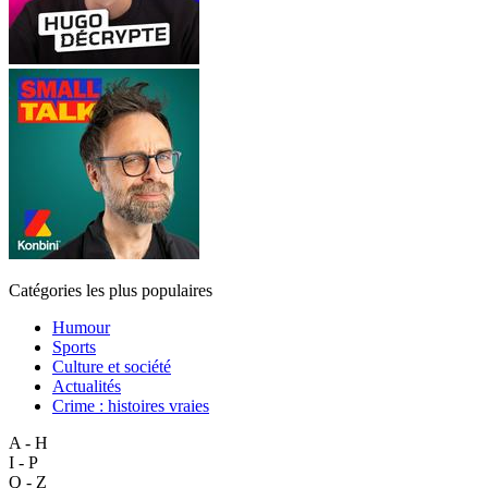
Catégories les plus populaires
Humour
Sports
Culture et société
Actualités
Crime : histoires vraies
A - H
I - P
Q - Z