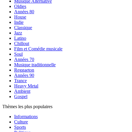
Musique Alternative
Oldies
Années 80
House
Indie
Classique
Jazz
Latino
Chillout
Film et Comédie musicale
Soul
Années 70
Musique traditionnelle
Reggaeton
Années 90
Trance
Heavy Metal
Ambient
Gospel
Thèmes les plus populaires
Informations
Culture
Sports