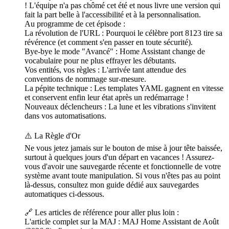
! L'équipe n'a pas chômé cet été et nous livre une version qui
fait la part belle à l'accessibilité et à la personnalisation.
Au programme de cet épisode :
La révolution de l'URL : Pourquoi le célèbre port 8123 tire sa
révérence (et comment s'en passer en toute sécurité).
Bye-bye le mode "Avancé" : Home Assistant change de
vocabulaire pour ne plus effrayer les débutants.
Vos entités, vos règles : L'arrivée tant attendue des
conventions de nommage sur-mesure.
La pépite technique : Les templates YAML gagnent en vitesse
et conservent enfin leur état après un redémarrage !
Nouveaux déclencheurs : La lune et les vibrations s'invitent
dans vos automatisations.
⚠️ La Règle d'Or
Ne vous jetez jamais sur le bouton de mise à jour tête baissée,
surtout à quelques jours d'un départ en vacances ! Assurez-
vous d'avoir une sauvegarde récente et fonctionnelle de votre
système avant toute manipulation. Si vous n'êtes pas au point
là-dessus, consultez mon guide dédié aux sauvegardes
automatiques ci-dessous.
🔗 Les articles de référence pour aller plus loin :
L'article complet sur la MAJ : MAJ Home Assistant de Août