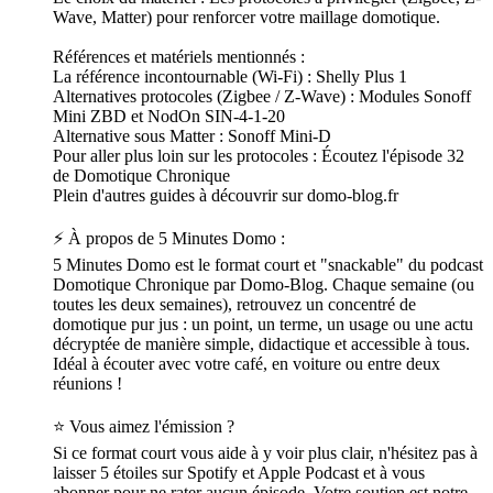
Wave, Matter) pour renforcer votre maillage domotique.
Références et matériels mentionnés :
La référence incontournable (Wi-Fi) : Shelly Plus 1
Alternatives protocoles (Zigbee / Z-Wave) : Modules Sonoff
Mini ZBD et NodOn SIN-4-1-20
Alternative sous Matter : Sonoff Mini-D
Pour aller plus loin sur les protocoles : Écoutez l'épisode 32
de Domotique Chronique
Plein d'autres guides à découvrir sur domo-blog.fr
⚡ À propos de 5 Minutes Domo :
5 Minutes Domo est le format court et "snackable" du podcast
Domotique Chronique par Domo-Blog. Chaque semaine (ou
toutes les deux semaines), retrouvez un concentré de
domotique pur jus : un point, un terme, un usage ou une actu
décryptée de manière simple, didactique et accessible à tous.
Idéal à écouter avec votre café, en voiture ou entre deux
réunions !
⭐ Vous aimez l'émission ?
Si ce format court vous aide à y voir plus clair, n'hésitez pas à
laisser 5 étoiles sur Spotify et Apple Podcast et à vous
abonner pour ne rater aucun épisode. Votre soutien est notre