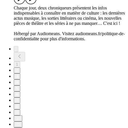
Chaque jour, deux chroniqueurs présentent les infos
indispensables à connaître en matière de culture : les dernières
actus musique, les sorties littéraires ou cinéma, les nouvelles
pièces de théâtre et les séries à ne pas manquer… C'est ici !
Hébergé par Audiomeans. Visitez audiomeans.fr/politique-de-
confidentialite pour plus d'informations.
1
2
3
4
5
6
7
8
9
10
11