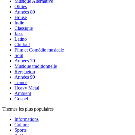
Musique Alternative
Oldies
Années 80
House
Indie
Classique
Jazz
Latino
Chillout
Film et Comédie musicale
Soul
Années 70
Musique traditionnelle
Reggaeton
Années 90
Trance
Heavy Metal
Ambient
Gospel
Thèmes les plus populaires
Informations
Culture
Sports