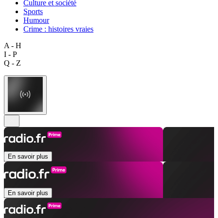
Culture et société
Sports
Humour
Crime : histoires vraies
A - H
I - P
Q - Z
En savoir plus
En savoir plus