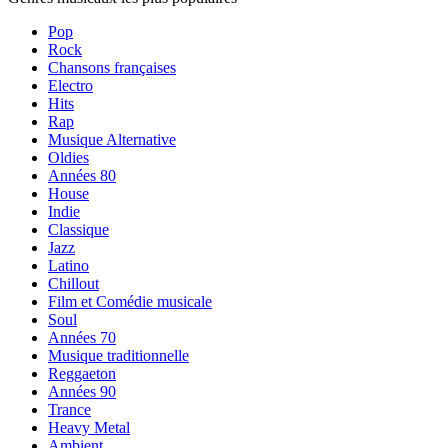
Pop
Rock
Chansons françaises
Electro
Hits
Rap
Musique Alternative
Oldies
Années 80
House
Indie
Classique
Jazz
Latino
Chillout
Film et Comédie musicale
Soul
Années 70
Musique traditionnelle
Reggaeton
Années 90
Trance
Heavy Metal
Ambient