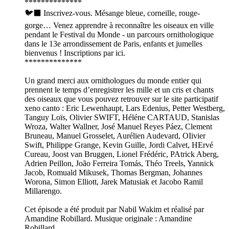
**************
🐦‍⬛ Inscrivez-vous. Mésange bleue, corneille, rouge-
gorge… Venez apprendre à reconnaître les oiseaux en ville
pendant le Festival du Monde - un parcours ornithologique
dans le 13e arrondissement de Paris, enfants et jumelles
bienvenus ! Inscriptions par ici.
**************
Un grand merci aux ornithologues du monde entier qui
prennent le temps d’enregistrer les mille et un cris et chants
des oiseaux que vous pouvez retrouver sur le site participatif
xeno canto : Eric Lewenhaupt, Lars Edenius, Petter Westberg,
Tanguy Loïs, Olivier SWIFT, Héléne CARTAUD, Stanislas
Wroza, Walter Wallner, José Manuel Reyes Páez, Clement
Bruneau, Manuel Grosselet, Aurélien Audevard, OIivier
Swift, Philippe Grange, Kevin Guille, Jordi Calvet, HErvé
Cureau, Joost van Bruggen, Lionel Frédéric, PAtrick Aberg,
Adrien Peillon, João Ferreira Tomás, Théo Treels, Yannick
Jacob, Romuald Mikusek, Thomas Bergman, Johannes
Worona, Simon Elliott, Jarek Matusiak et Jacobo Ramil
Millarengo.
Cet épisode a été produit par Nabil Wakim et réalisé par
Amandine Robillard. Musique originale : Amandine
Robillard.