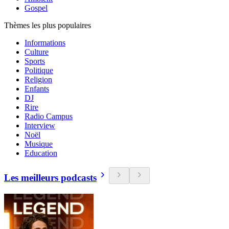
Gospel
Thèmes les plus populaires
Informations
Culture
Sports
Politique
Religion
Enfants
DJ
Rire
Radio Campus
Interview
Noël
Musique
Education
Les meilleurs podcasts