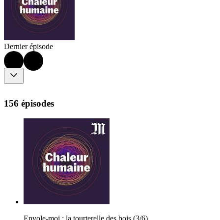
Dernier épisode
156 épisodes
Envole-moi : la tourterelle des bois (3/6)