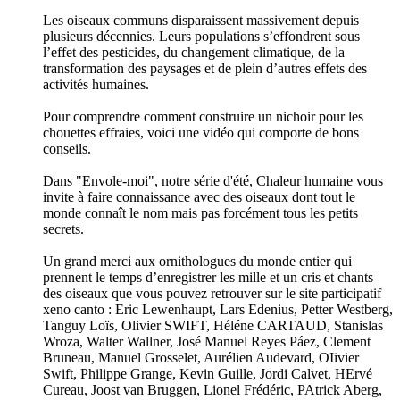
Les oiseaux communs disparaissent massivement depuis
plusieurs décennies. Leurs populations s’effondrent sous
l’effet des pesticides, du changement climatique, de la
transformation des paysages et de plein d’autres effets des
activités humaines.
Pour comprendre comment construire un nichoir pour les
chouettes effraies, voici une vidéo qui comporte de bons
conseils.
Dans "Envole-moi", notre série d'été, Chaleur humaine vous
invite à faire connaissance avec des oiseaux dont tout le
monde connaît le nom mais pas forcément tous les petits
secrets.
Un grand merci aux ornithologues du monde entier qui
prennent le temps d’enregistrer les mille et un cris et chants
des oiseaux que vous pouvez retrouver sur le site participatif
xeno canto : Eric Lewenhaupt, Lars Edenius, Petter Westberg,
Tanguy Loïs, Olivier SWIFT, Héléne CARTAUD, Stanislas
Wroza, Walter Wallner, José Manuel Reyes Páez, Clement
Bruneau, Manuel Grosselet, Aurélien Audevard, OIivier
Swift, Philippe Grange, Kevin Guille, Jordi Calvet, HErvé
Cureau, Joost van Bruggen, Lionel Frédéric, PAtrick Aberg,