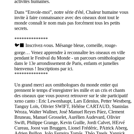
activités humaines.
Dans “Envole-moi”, notre série d'été, Chaleur humaine vous
invite à faire connaissance avec des oiseaux dont tout le
monde connaît le nom mais pas forcément tous les petits
secrets.
**************
🐦‍⬛ Inscrivez-vous. Mésange bleue, corneille, rouge-
gorge… Venez apprendre à reconnaître les oiseaux en ville
pendant le Festival du Monde - un parcours ornithologique
dans le 13e arrondissement de Paris, enfants et jumelles
bienvenus ! Inscriptions par ici.
**************
Un grand merci aux ornithologues du monde entier qui
prennent le temps d’enregistrer les mille et un cris et chants
des oiseaux que vous pouvez retrouver sur le site participatif
xeno canto : Eric Lewenhaupt, Lars Edenius, Petter Westberg,
Tanguy Loïs, Olivier SWIFT, Héléne CARTAUD, Stanislas
Wroza, Walter Wallner, José Manuel Reyes Páez, Clement
Bruneau, Manuel Grosselet, Aurélien Audevard, OIivier
Swift, Philippe Grange, Kevin Guille, Jordi Calvet, HErvé
Cureau, Joost van Bruggen, Lionel Frédéric, PAtrick Aberg,
Adrien Peillon, João Ferreira Tomás, Théo Treels, Yannick